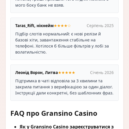
мого боку банк не взяв.
Taras_Rift, нікнейм
★★★★☆
Серпень 2025
Підбір слотів нормальний: є нові релізи й
базові хіти, завантаження стабільне на
телефоні. Хотілося б більше фільтрів у лобі за
волатильністю.
Леонід Ворон, Литва
★★★★★
Січень 2026
Підтримка в чаті відповіла за 3 хвилини та
закрила питання з верифікацією за один діалог.
Інструкції дали конкретні, без шаблонних фраз.
FAQ про Gransino Casino
Як у Gransino Casino зареєструватися з