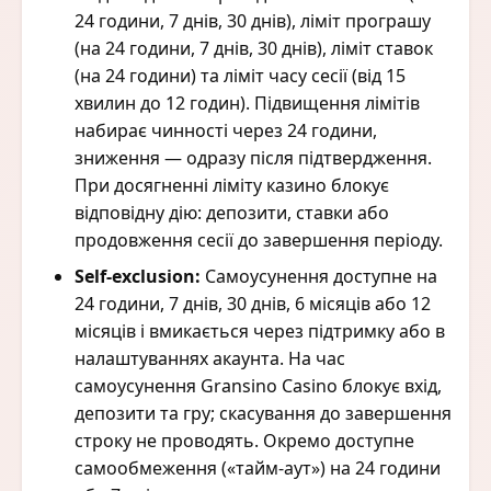
24 години, 7 днів, 30 днів), ліміт програшу
(на 24 години, 7 днів, 30 днів), ліміт ставок
(на 24 години) та ліміт часу сесії (від 15
хвилин до 12 годин). Підвищення лімітів
набирає чинності через 24 години,
зниження — одразу після підтвердження.
При досягненні ліміту казино блокує
відповідну дію: депозити, ставки або
продовження сесії до завершення періоду.
Self-exclusion:
Самоусунення доступне на
24 години, 7 днів, 30 днів, 6 місяців або 12
місяців і вмикається через підтримку або в
налаштуваннях акаунта. На час
самоусунення Gransino Casino блокує вхід,
депозити та гру; скасування до завершення
строку не проводять. Окремо доступне
самообмеження («тайм-аут») на 24 години