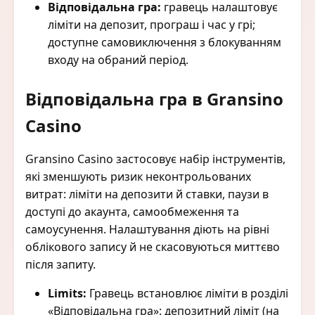
Відповідальна гра:
гравець налаштовує
ліміти на депозит, програш і час у грі;
доступне самовиключення з блокуванням
входу на обраний період.
Відповідальна гра в Gransino
Casino
Gransino Casino застосовує набір інструментів,
які зменшують ризик неконтрольованих
витрат: ліміти на депозити й ставки, паузи в
доступі до акаунта, самообмеження та
самоусунення. Налаштування діють на рівні
облікового запису й не скасовуються миттєво
після запиту.
Limits:
Гравець встановлює ліміти в розділі
«Відповідальна гра»: депозитний ліміт (на