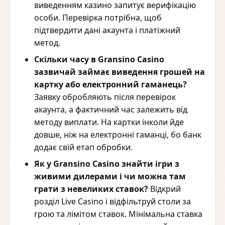
виведенням казино запитує верифікацію
особи. Перевірка потрібна, щоб
підтвердити дані акаунта і платіжний
метод.
Скільки часу в Gransino Casino
зазвичай займає виведення грошей на
картку або електронний гаманець?
Заявку обробляють після перевірок
акаунта, а фактичний час залежить від
методу виплати. На картки інколи йде
довше, ніж на електронні гаманці, бо банк
додає свій етап обробки.
Як у Gransino Casino знайти ігри з
живими дилерами і чи можна там
грати з невеликих ставок?
Відкрий
розділ Live Casino і відфільтруй столи за
грою та лімітом ставок. Мінімальна ставка