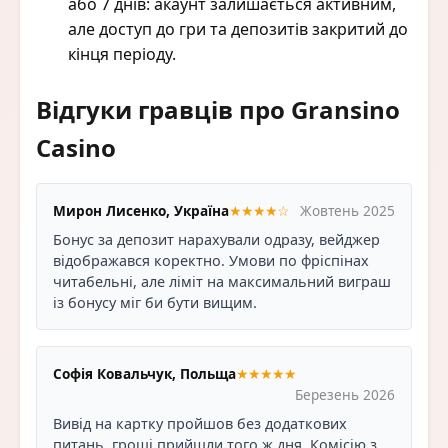
або 7 днів: акаунт залишається активним,
але доступ до гри та депозитів закритий до
кінця періоду.
Відгуки гравців про Gransino
Casino
Мирон Лисенко, Україна
★★★★☆
Жовтень 2025
Бонус за депозит нарахували одразу, вейджер
відображався коректно. Умови по фріспінах
читабельні, але ліміт на максимальний виграш
із бонусу міг би бути вищим.
Софія Ковальчук, Польща
★★★★★
Березень 2026
Вивід на картку пройшов без додаткових
питань, гроші прийшли того ж дня. Комісію з