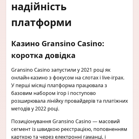
надійність
платформи
Казино Gransino Casino:
коротка довідка
Gransino Casino запустили у 2021 році як
онлайн-казино з фокусом на слотах і live-іграх.
У перші місяці платформа працювала з
базовим набором ігор і поступово
розширювала лінійку провайдерів та платіжних
методів у 2022 році.
Позиціонування Gransino Casino — масовий
сегмент із швидкою реєстрацією, поповненням
карткою та через електронні гаманці, і