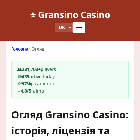
⭐ Gransino Casino
Головна
Огляд
👥
281,703+
players
🟢
439
active today
💸
97%
payout rate
⭐
4.8/5
rating
Огляд Gransino Casino:
історія, ліцензія та