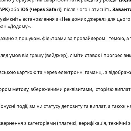
APK)
або
iOS (через Safari)
, після чого натисніть
Завант
увімкніть встановлення з «Невідомих джерел» для цього 
ран «Додому».
live-казино з пошуком, фільтрами за провайдером і темою,
гляд умов відіграшу (вейджер), ліміти ставок і прогрес в
ською карткою та через електронні гаманці, з відображен
бором методу, збереженими реквізитами, історією виплат 
онусні події, зміни статусу депозиту та виплат, а також н
звернення з категоріями (платежі, верифікація, технічні зб