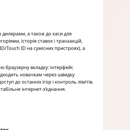
 з дилерами, а також до каси для
ріями, історія ставок і транзакцій,
ID/Touch ID на сумісних пристроях), а
ою браузерну вкладку: інтерфейс
підходить новачкам через швидку
ступ до останніх ігор і контроль лімітів.
стабільне інтернет-з’єднання.
ток
.