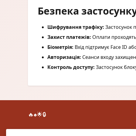
Безпека застосунку
Шифрування трафіку:
Застосунок п
Захист платежів:
Оплати проходять ч
Біометрія:
Вхід підтримує Face ID аб
Авторизація:
Сеанси входу захищені 
Контроль доступу:
Застосунок блоку
🔥
♠️
🌟
🔒