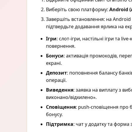
Виберіть свою платформу:
Android (
Завершіть встановлення: на Android 
підтвердьте додавання ярлика на ек
Ігри
: слот-ігри, настільні ігри та 
повернення.
Бонуси
: активація промокодів, пере
екрані.
Депозит
: поповнення балансу банків
операції.
Виведення
: заявка на виплату з ви
виконано/відхилено».
Сповіщення
: push-сповіщення про б
бонусу.
Підтримка
: чат у додатку та форма 