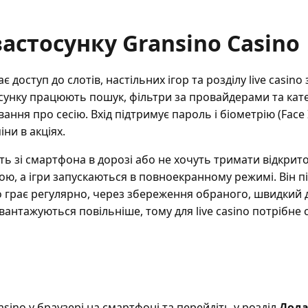
астосунку Gransino Casino
доступ до слотів, настільних ігор та розділу live casino
унку працюють пошук, фільтри за провайдерами та катего
ання про сесію. Вхід підтримує пароль і біометрію (Face 
ни в акціях.
ють зі смартфона в дорозі або не хочуть тримати відкрит
ою, а ігри запускаються в повноекранному режимі. Він 
то грає регулярно, через збереження обраного, швидкий до
вантажуються повільніше, тому для live casino потрібне 
asino у браузері на смартфоні та перейдіть у розділ
Дода