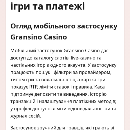
ігри та платежі
Огляд мобільного застосунку
Gransino Casino
Мобільний застосунок Gransino Casino дає
доступ до каталогу слотів, live-казино та
настільних ігор з одного акаунта. У застосунку
працюють пошук і фільтри за провайдером,
типом гри та волатильністю, а картка гри
показує RTP, ліміти ставок і правила. Каса
підтримує депозити та виведення, історію
транзакцій і налаштування платіжних методів;
у профілі доступні ліміти відповідальної гри та
журнал сесій.
Застосунок зручний для гравців, які грають зі