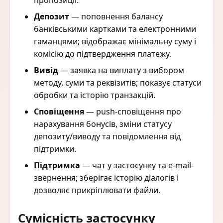
Депозит
— поповнення балансу
банківськими картками та електронними
гаманцями; відображає мінімальну суму і
комісію до підтвердження платежу.
Вивід
— заявка на виплату з вибором
методу, суми та реквізитів; показує статуси
обробки та історію транзакцій.
Сповіщення
— push-сповіщення про
нарахування бонусів, зміни статусу
депозиту/виводу та повідомлення від
підтримки.
Підтримка
— чат у застосунку та e-mail-
звернення; зберігає історію діалогів і
дозволяє прикріплювати файли.
Сумісність застосунку