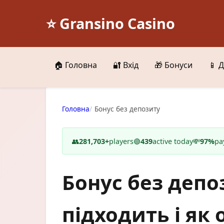
⭐ Gransino Casino
🏠 Головна
🔐 Вхід
🎁 Бонуси
📱 
Головна
Бонус без депозиту
👥
281,703+
players
🟢
439
active today
💸
97%
pa
Бонус без депоз
підходить і як