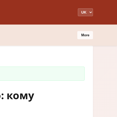
More
o: кому