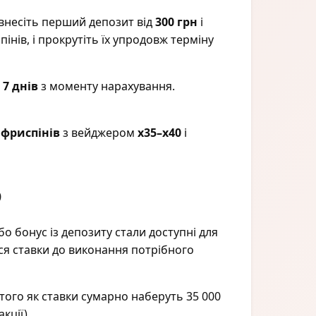
 внесіть перший депозит від
300 грн
і
пінів, і прокрутіть їх упродовж терміну
—
7 днів
з моменту нарахування.
 фриспінів
з вейджером
x35–x40
і
o
о бонус із депозиту стали доступні для
ься ставки до виконання потрібного
я того як ставки сумарно наберуть 35 000
кції).