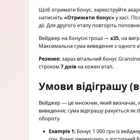
Щоб отримати бонус, зареєструйте акаун
натисніть
«Отримати бонус»
у касі. Пі
дії. Для другого етапу повторіть поповн
Вейджер на бонусні гроші —
x35
, на виг
Максимальна сума виведення з одного е
Резюме:
зараз вітальний бонус Gransin
строком
7 днів
на кожен етап.
Умови відіграшу (в
Вейджер — це множник, який визначає, як
виведення; сума відіграшу рахується як 
обороту.
Example 1:
Бонус 1 000 грн із вейдже
грн, бонус переходить у доступний б