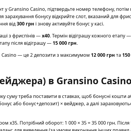
т у Gransino Casino, підтвердьте номер телефону, потім
сля зарахування бонусу відкрийте слот, вказаний для фрис
ення від
300 грн
і знову активуйте бонус у касі.
раші з фриспінів —
x40
. Термін відіграшу кожного етапу 
тапу після відіграшу —
15 000 грн
.
o Casino — це 2 депозити з максимумом
12 000 грн
та
150
ейджера) в Gransino Casin
у суму треба поставити в ставках, щоб бонусні кошти аб
(бонус або бонус+депозит) × вейджер, а далі зараховуют
ром x35. Потрібний оборот: 1 000 × 35 = 35 000 грн. Післ
аланс для виведення (за умови виконання інших правил а