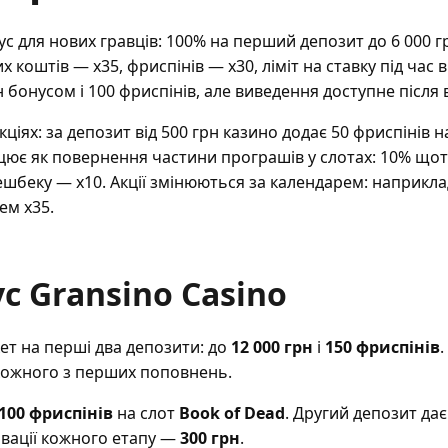
с для нових гравців: 100% на перший депозит до 6 000 г
х коштів — x35, фриспінів — x30, ліміт на ставку під час 
н бонусом і 100 фриспінів, але виведення доступне після 
кціях: за депозит від 500 грн казино додає 50 фриспінів 
цює як повернення частини програшів у слотах: 10% щоти
ешбеку — x10. Акції змінюються за календарем: наприклад,
ем x35.
 Gransino Casino
ет на перші два депозити: до
12 000 грн
і
150 фриспінів
.
кожного з перших поповнень.
100 фриспінів
на слот
Book of Dead
. Другий депозит да
ивації кожного етапу —
300 грн
.