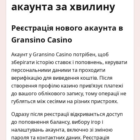
акаунта за хвилину
Реєстрація нового акаунта в
Gransino Casino
Акаунт у Gransino Casino потрібен, щоб
зберігати історію ставок і поповнень, керувати
персональними даними та проходити
верифікацію для виведення коштів. Після
створення профілю казино прив’язує платежі
до вашого облікового запису, тому операції не
губляться між сесіями на різних пристроях.
Одразу після реєстрації відкривається доступ
до поповнення балансу, вибору ігор і
налаштувань акаунта, включно зі зміною
пароля та контактних даних. Реєстрація