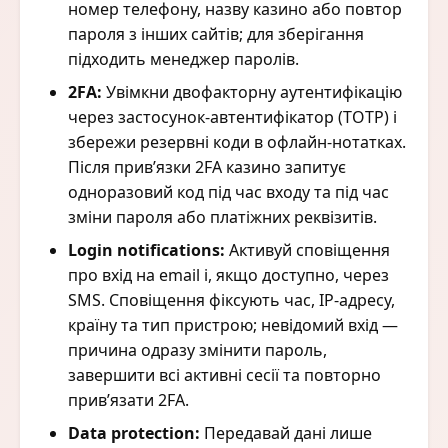
номер телефону, назву казино або повтор
пароля з інших сайтів; для зберігання
підходить менеджер паролів.
2FA:
Увімкни двофакторну аутентифікацію
через застосунок-автентифікатор (TOTP) і
збережи резервні коди в офлайн-нотатках.
Після прив’язки 2FA казино запитує
одноразовий код під час входу та під час
зміни пароля або платіжних реквізитів.
Login notifications:
Активуй сповіщення
про вхід на email і, якщо доступно, через
SMS. Сповіщення фіксують час, IP-адресу,
країну та тип пристрою; невідомий вхід —
причина одразу змінити пароль,
завершити всі активні сесії та повторно
прив’язати 2FA.
Data protection:
Передавай дані лише