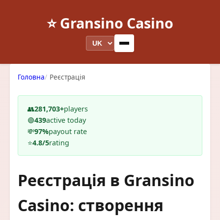
⭐ Gransino Casino
Головна
Реєстрація
👥
281,703+
players
🟢
439
active today
💸
97%
payout rate
⭐
4.8/5
rating
Реєстрація в Gransino
Casino: створення