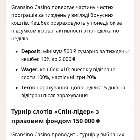
Gransino Casino повертає частину чистих
програшів за тиждень у вигляді бонусних
коштів. Кешбек розраховують у понеділок за
підсумком ігрової активності з понеділка по
неділю.
Deposit:
мінімум 500 ₴ сумарно за тиждень;
кешбек 10% до 2 000 ₴
Wager:
кешбек: x10; внесок у відіграш:
слоти 100%, настільні ігри 20%
Term:
нарахування щопонеділка; 5 днів на
відіграш після зарахування
Турнір слотів «Спін-лідер» з
призовим фондом 150 000 ₴
Gransino Casino проводить турнір у вибраних