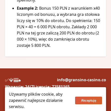
Example 2:
Bonus 150 PLN z warunkiem x40
liczonym od bonusu, a wybrana gra stołowa
liczy się w 10% do obrotu. Do spełnienia: 150
PLN × 40 = 6 000 PLN obrotu. Zakłady 2 000
PLN na tej grze zaliczą 200 PLN do obrotu (2
000 × 10%), więc do zamknięcia obrotu
zostaje 5 800 PLN.
✅
💎
🎰
♠️
info@gransino-casino.co
Wsparcie: 24/7
Licencja: 72581165
Używamy plików cookie, aby
Graj odpowiedzialnie.
zapewnić najlepsze działanie
Akceptuję
© 2015 -
2026
Gransino Casino.
serwisu.