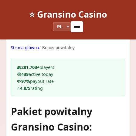
⭐ Gransino Casino
Strona główna
Bonus powitalny
👥
281,703+
players
🟢
439
active today
💸
97%
payout rate
⭐
4.8/5
rating
Pakiet powitalny
Gransino Casino: