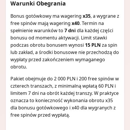
Warunki Obegrania
Bonus gotówkowy ma wagering
x35
, a wygrane z
free spinów mają wagering
x40
. Termin na
spełnienie warunków to
7 dni
dla każdej części
bonusu od momentu aktywacji. Limit stawki
podczas obrotu bonusem wynosi
15 PLN
za spin
lub zakład, a środki bonusowe nie przechodzą do
wypłaty przed zakończeniem wymaganego
obrotu.
Pakiet obejmuje do 2 000 PLN i 200 free spinów w
czterech transzach, z minimalną wpłatą 60 PLN i
limitem 7 dni na obrót każdej transzy. W praktyce
oznacza to konieczność wykonania obrotu x35
dla bonusu gotówkowego i x40 dla wygranych z
free spinów przed wypłatą.