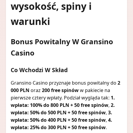
wysokość, spiny i
warunki
Bonus Powitalny W Gransino
Casino
Co Wchodzi W Skład
Gransino Casino przyznaje bonus powitalny do
2
000 PLN
oraz
200 free spinów
w pakiecie na
pierwsze cztery wpłaty. Podział wygląda tak:
1.
wpłata: 100% do 800 PLN + 50 free spinów
,
2.
wpłata: 50% do 500 PLN + 50 free spinów
,
3.
wpłata: 50% do 400 PLN + 50 free spinów
,
4.
wpłata: 25% do 300 PLN + 50 free spinów
.