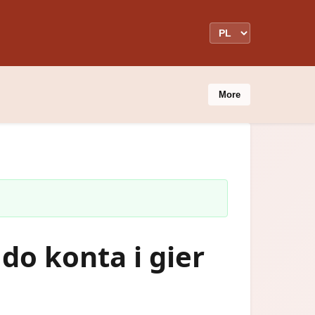
More
do konta i gier