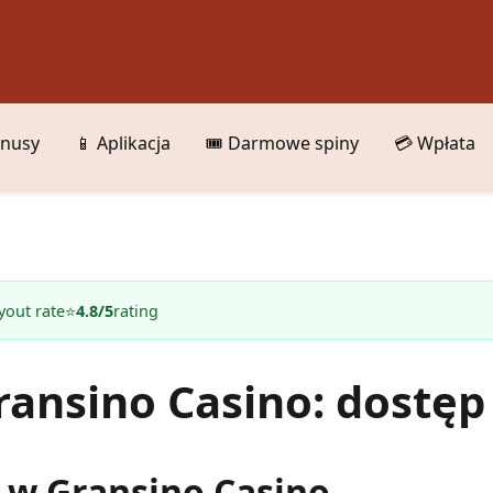
onusy
📱 Aplikacja
🎟️ Darmowe spiny
💳 Wpłata
yout rate
⭐
4.8/5
rating
ansino Casino: dostęp 
 w Gransino Casino