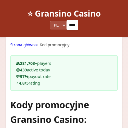
⭐ Gransino Casino
Strona główna
Kod promocyjny
👥
281,703+
players
🟢
439
active today
💸
97%
payout rate
⭐
4.8/5
rating
Kody promocyjne
Gransino Casino: