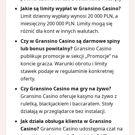
Jakie są limity wypłat w Gransino Casino?
Limit dzienny wypłaty wynosi 20 000 PLN, a
miesięczny 200 000 PLN. Limity mogą się
różnić dla kont w innych walutach.
Czy w Gransino Casino są darmowe spiny
lub bonus powitalny?
Gransino Casino
publikuje promocje w sekcji „Promocje” na
koncie gracza. Warunki obrotu i limity
stawek podaje w regulaminie konkretnej
oferty.
Czy Gransino Casino ma gry na żywo?
Gransino Casino oferuje kasyno na żywo z
ruletką, blackjackiem i baccaratem. Stoły
działają w przeglądarce bez instalacji.
Jak działa obsługa klienta w Gransino
Casino?
Gransino Casino udostępnia czat na