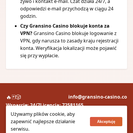
żywo i kontakt e-mail. Czat działa 24/7, a
odpowiedzi e-mail przychodzą w ciągu 24
godzin.
Czy Gransino Casino blokuje konta za
VPN?
Gransino Casino blokuje logowanie z
VPN, gdy narusza to zasady kraju rejestracji
konta. Weryfikacja lokalizacji może pojawić
się przy wypłacie.
🔥
🃏
🎲
info@gransino-casino.co
Wsparcie: 24/7
Licencja: 72581165
Używamy plików cookie, aby
Graj odpowiedzialnie.
zapewnić najlepsze działanie
Akceptuję
© 2015 -
2026
Gransino Casino.
serwisu.