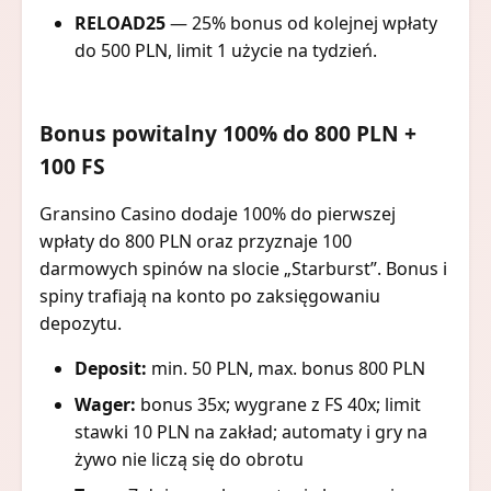
RELOAD25
— 25% bonus od kolejnej wpłaty
do 500 PLN, limit 1 użycie na tydzień.
Bonus powitalny 100% do 800 PLN +
100 FS
Gransino Casino dodaje 100% do pierwszej
wpłaty do 800 PLN oraz przyznaje 100
darmowych spinów na slocie „Starburst”. Bonus i
spiny trafiają na konto po zaksięgowaniu
depozytu.
Deposit:
min. 50 PLN, max. bonus 800 PLN
Wager:
bonus 35x; wygrane z FS 40x; limit
stawki 10 PLN na zakład; automaty i gry na
żywo nie liczą się do obrotu