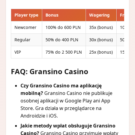
Player type
Bonus
Wagering
Free Sp
Newcomer
100% do 600 PLN
35x (bonus)
100 FS
Regular
50% do 400 PLN
30x (bonus)
50 FS
VIP
75% do 2 500 PLN
25x (bonus)
150 FS
FAQ: Gransino Casino
Czy Gransino Casino ma aplikację
mobilną?
Gransino Casino nie publikuje
osobnej aplikacji w Google Play ani App
Store. Gra działa w przeglądarce na
Androidzie i iOS.
Jakie metody wpłat obsługuje Gransino
Casino?
Gransino Casino przyjmuje wpłaty