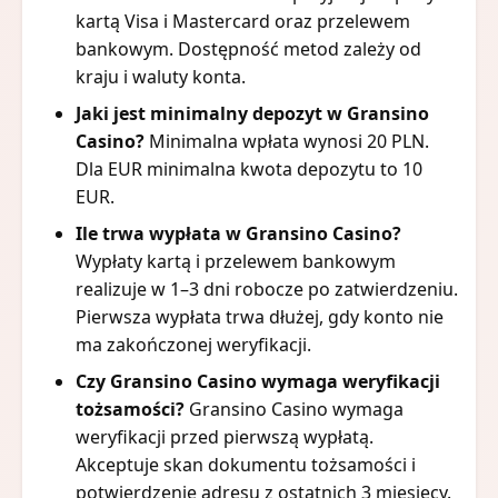
kartą Visa i Mastercard oraz przelewem
bankowym. Dostępność metod zależy od
kraju i waluty konta.
Jaki jest minimalny depozyt w Gransino
Casino?
Minimalna wpłata wynosi 20 PLN.
Dla EUR minimalna kwota depozytu to 10
EUR.
Ile trwa wypłata w Gransino Casino?
Wypłaty kartą i przelewem bankowym
realizuje w 1–3 dni robocze po zatwierdzeniu.
Pierwsza wypłata trwa dłużej, gdy konto nie
ma zakończonej weryfikacji.
Czy Gransino Casino wymaga weryfikacji
tożsamości?
Gransino Casino wymaga
weryfikacji przed pierwszą wypłatą.
Akceptuje skan dokumentu tożsamości i
potwierdzenie adresu z ostatnich 3 miesięcy.