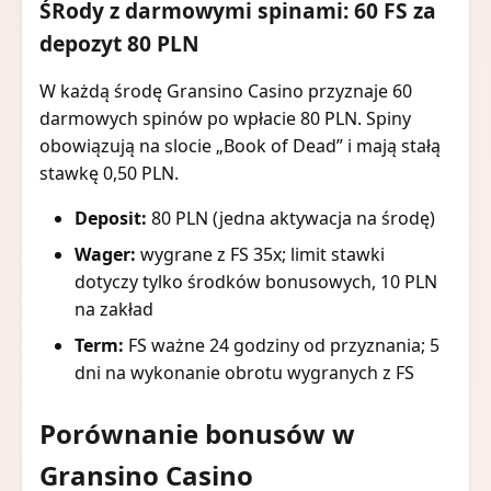
ŚRody z darmowymi spinami: 60 FS za
depozyt 80 PLN
W każdą środę Gransino Casino przyznaje 60
darmowych spinów po wpłacie 80 PLN. Spiny
obowiązują na slocie „Book of Dead” i mają stałą
stawkę 0,50 PLN.
Deposit:
80 PLN (jedna aktywacja na środę)
Wager:
wygrane z FS 35x; limit stawki
dotyczy tylko środków bonusowych, 10 PLN
na zakład
Term:
FS ważne 24 godziny od przyznania; 5
dni na wykonanie obrotu wygranych z FS
Porównanie bonusów w
Gransino Casino