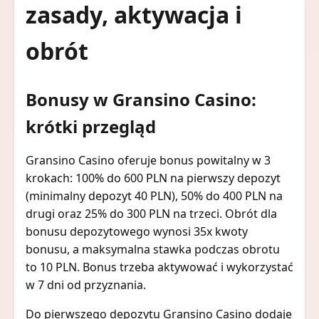
zasady, aktywacja i
obrót
Bonusy w Gransino Casino:
krótki przegląd
Gransino Casino oferuje bonus powitalny w 3
krokach: 100% do 600 PLN na pierwszy depozyt
(minimalny depozyt 40 PLN), 50% do 400 PLN na
drugi oraz 25% do 300 PLN na trzeci. Obrót dla
bonusu depozytowego wynosi 35x kwoty
bonusu, a maksymalna stawka podczas obrotu
to 10 PLN. Bonus trzeba aktywować i wykorzystać
w 7 dni od przyznania.
Do pierwszego depozytu Gransino Casino dodaje