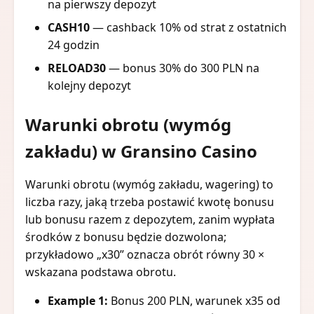
na pierwszy depozyt
CASH10
— cashback 10% od strat z ostatnich
24 godzin
RELOAD30
— bonus 30% do 300 PLN na
kolejny depozyt
Warunki obrotu (wymóg
zakładu) w Gransino Casino
Warunki obrotu (wymóg zakładu, wagering) to
liczba razy, jaką trzeba postawić kwotę bonusu
lub bonusu razem z depozytem, zanim wypłata
środków z bonusu będzie dozwolona;
przykładowo „x30” oznacza obrót równy 30 ×
wskazana podstawa obrotu.
Example 1:
Bonus 200 PLN, warunek x35 od