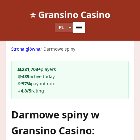
⭐ Gransino Casino
Strona główna
Darmowe spiny
👥
281,703+
players
🟢
439
active today
💸
97%
payout rate
⭐
4.8/5
rating
Darmowe spiny w
Gransino Casino: