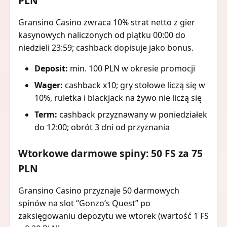
PLN
Gransino Casino zwraca 10% strat netto z gier
kasynowych naliczonych od piątku 00:00 do
niedzieli 23:59; cashback dopisuje jako bonus.
Deposit:
min. 100 PLN w okresie promocji
Wager:
cashback x10; gry stołowe liczą się w
10%, ruletka i blackjack na żywo nie liczą się
Term:
cashback przyznawany w poniedziałek
do 12:00; obrót 3 dni od przyznania
Wtorkowe darmowe spiny: 50 FS za 75
PLN
Gransino Casino przyznaje 50 darmowych
spinów na slot “Gonzo’s Quest” po
zaksięgowaniu depozytu we wtorek (wartość 1 FS