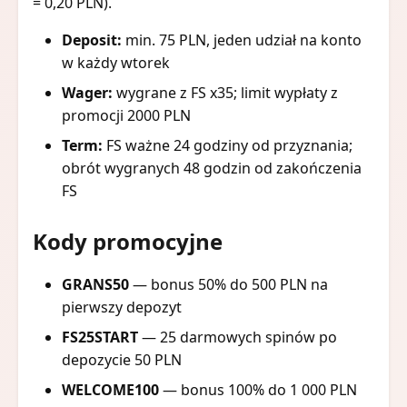
= 0,20 PLN).
Deposit:
min. 75 PLN, jeden udział na konto
w każdy wtorek
Wager:
wygrane z FS x35; limit wypłaty z
promocji 2000 PLN
Term:
FS ważne 24 godziny od przyznania;
obrót wygranych 48 godzin od zakończenia
FS
Kody promocyjne
GRANS50
— bonus 50% do 500 PLN na
pierwszy depozyt
FS25START
— 25 darmowych spinów po
depozycie 50 PLN
WELCOME100
— bonus 100% do 1 000 PLN