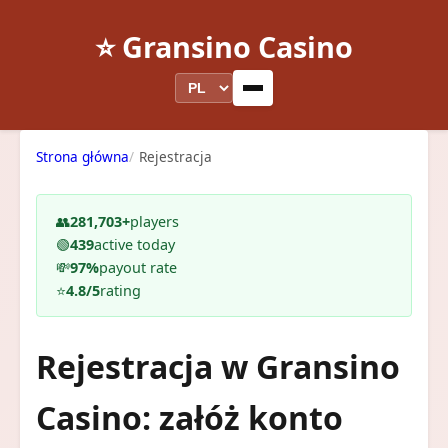
⭐ Gransino Casino
Strona główna
Rejestracja
👥
281,703+
players
🟢
439
active today
💸
97%
payout rate
⭐
4.8/5
rating
Rejestracja w Gransino
Casino: załóż konto