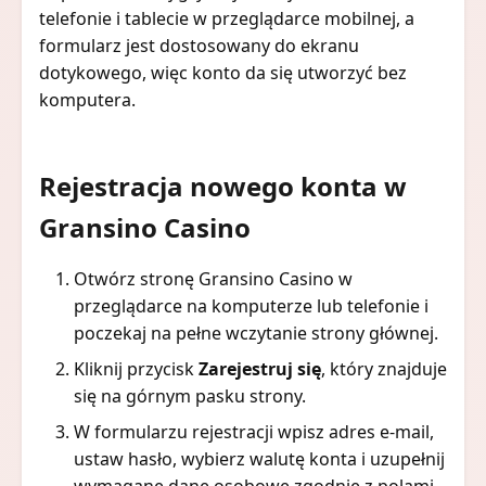
telefonie i tablecie w przeglądarce mobilnej, a
formularz jest dostosowany do ekranu
dotykowego, więc konto da się utworzyć bez
komputera.
Rejestracja nowego konta w
Gransino Casino
Otwórz stronę Gransino Casino w
przeglądarce na komputerze lub telefonie i
poczekaj na pełne wczytanie strony głównej.
Kliknij przycisk
Zarejestruj się
, który znajduje
się na górnym pasku strony.
W formularzu rejestracji wpisz adres e-mail,
ustaw hasło, wybierz walutę konta i uzupełnij
wymagane dane osobowe zgodnie z polami