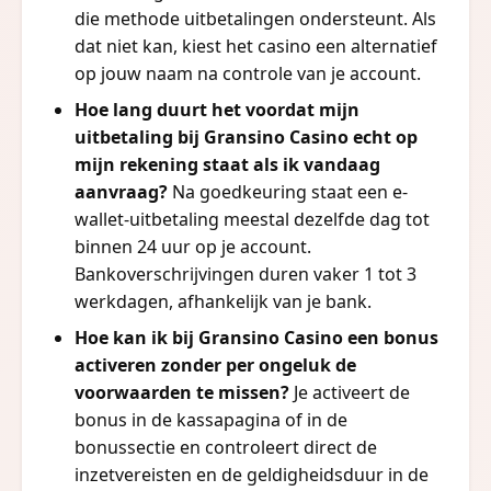
die methode uitbetalingen ondersteunt. Als
dat niet kan, kiest het casino een alternatief
op jouw naam na controle van je account.
Hoe lang duurt het voordat mijn
uitbetaling bij Gransino Casino echt op
mijn rekening staat als ik vandaag
aanvraag?
Na goedkeuring staat een e-
wallet-uitbetaling meestal dezelfde dag tot
binnen 24 uur op je account.
Bankoverschrijvingen duren vaker 1 tot 3
werkdagen, afhankelijk van je bank.
Hoe kan ik bij Gransino Casino een bonus
activeren zonder per ongeluk de
voorwaarden te missen?
Je activeert de
bonus in de kassapagina of in de
bonussectie en controleert direct de
inzetvereisten en de geldigheidsduur in de