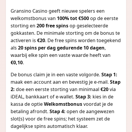
Gransino Casino geeft nieuwe spelers een
welkomstbonus van
100% tot €500
op de eerste
storting en
200 free spins
op geselecteerde
gokkasten. De minimale storting om de bonus te
activeren is
€20
. De free spins worden toegekend
als
20 spins per dag gedurende 10 dagen
,
waarbij elke spin een vaste waarde heeft van
€0,10
.
De bonus claim je in een vaste volgorde.
Stap 1:
maak een account aan en bevestig je e-mail.
Stap
2:
doe een eerste storting van minimaal
€20
via
iDEAL, bankkaart of e-wallet.
Stap 3:
kies in de
kassa de optie
Welkomstbonus
voordat je de
betaling afrondt.
Stap 4:
open de aangewezen
slot(s) voor de free spins; het systeem zet de
dagelijkse spins automatisch klaar.