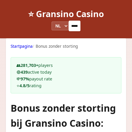
⭐ Gransino Casino
Startpagina
Bonus zonder storting
👥
281,703+
players
🟢
439
active today
💸
97%
payout rate
⭐
4.8/5
rating
Bonus zonder storting
bij Gransino Casino: