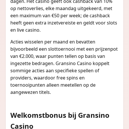
dagen. Het casino geeft ook cashback van 10%
op nettoverlies, elke maandag uitgekeerd, met
een maximum van €50 per week; de cashback
heeft geen extra inzetvereiste en geldt voor slots
en live casino.
Acties wisselen per maand en bevatten
bijvoorbeeld een slottoernooi met een prijzenpot
van €2.000, waar punten tellen op basis van
ingezette bedragen. Gransino Casino koppelt
sommige acties aan specifieke spellen of
providers, waardoor free spins en
toernooipunten alleen meetellen op de
aangewezen titels.
Welkomstbonus bij Gransino
Casino