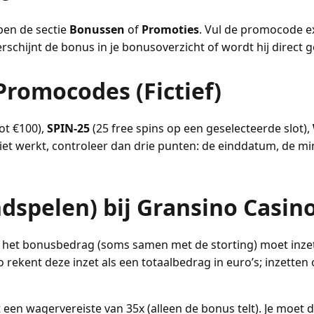
pen de sectie
Bonussen
of
Promoties
. Vul de promocode exa
erschijnt de bonus in je bonusoverzicht of wordt hij direct 
Promocodes (Fictief)
ot €100),
SPIN-25
(25 free spins op een geselecteerde slot),
niet werkt, controleer dan drie punten: de einddatum, de min
dspelen) bij Gransino Casin
je het bonusbedrag (soms samen met de storting) moet inzet
kent deze inzet als een totaalbedrag in euro’s; inzetten o
en wagervereiste van 35x (alleen de bonus telt). Je moet da