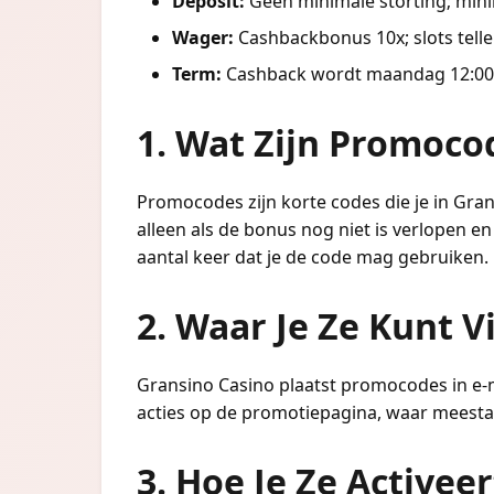
Deposit:
Geen minimale storting; minim
Wager:
Cashbackbonus 10x; slots tellen
Term:
Cashback wordt maandag 12:00 u
1. Wat Zijn Promoco
Promocodes zijn korte codes die je in Gran
alleen als de bonus nog niet is verlopen e
aantal keer dat je de code mag gebruiken.
2. Waar Je Ze Kunt 
Gransino Casino plaatst promocodes in e-mai
acties op de promotiepagina, waar meestal
3. Hoe Je Ze Activeer