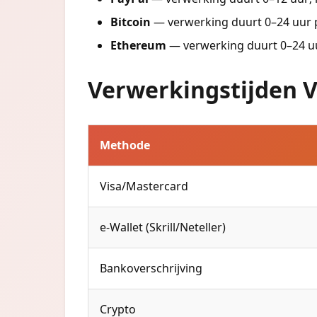
Bitcoin
— verwerking duurt 0–24 uur 
Ethereum
— verwerking duurt 0–24 uu
Verwerkingstijden V
Methode
Visa/Mastercard
e-Wallet (Skrill/Neteller)
Bankoverschrijving
Crypto