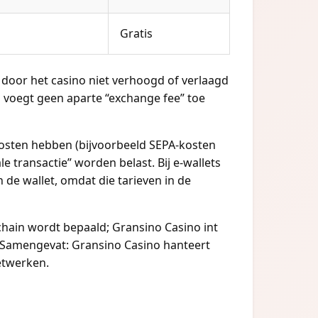
Gratis
 door het casino niet verhoogd of verlaagd
o voegt geen aparte “exchange fee” toe
osten hebben (bijvoorbeeld SEPA-kosten
e transactie” worden belast. Bij e-wallets
de wallet, omdat die tarieven in de
hain wordt bepaald; Gransino Casino int
. Samengevat: Gransino Casino hanteert
etwerken.