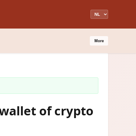
More
wallet of crypto