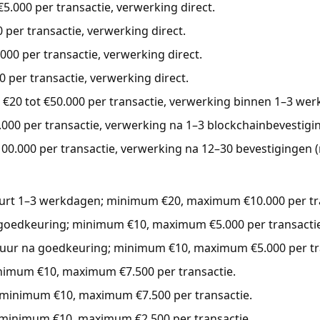
5.000 per transactie, verwerking direct.
 per transactie, verwerking direct.
000 per transactie, verwerking direct.
 per transactie, verwerking direct.
€20 tot €50.000 per transactie, verwerking binnen 1–3 we
000 per transactie, verwerking na 1–3 blockchainbevestigi
00.000 per transactie, verwerking na 12–30 bevestigingen 
rt 1–3 werkdagen; minimum €20, maximum €10.000 per tra
goedkeuring; minimum €10, maximum €5.000 per transactie
uur na goedkeuring; minimum €10, maximum €5.000 per tr
nimum €10, maximum €7.500 per transactie.
 minimum €10, maximum €7.500 per transactie.
minimum €10, maximum €2.500 per transactie.