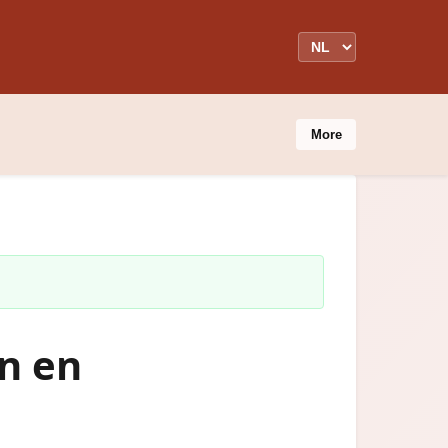
More
n en