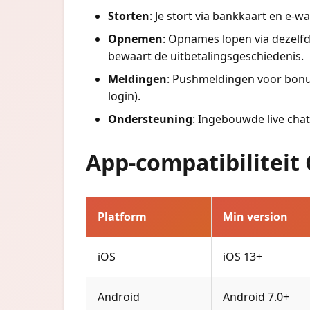
Storten
: Je stort via bankkaart en e-
Opnemen
: Opnames lopen via dezelfd
bewaart de uitbetalingsgeschiedenis.
Meldingen
: Pushmeldingen voor bonus
login).
Ondersteuning
: Ingebouwde live chat
App-compatibiliteit
Platform
Min version
iOS
iOS 13+
Android
Android 7.0+