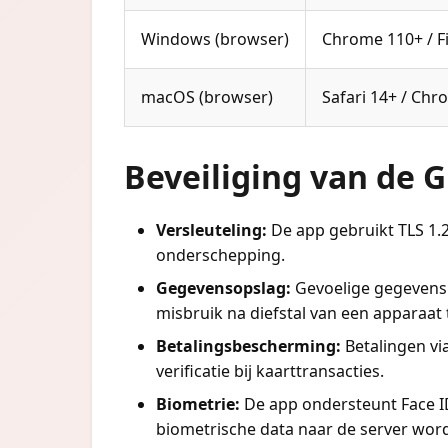
Windows (browser)
Chrome 110+ / Fi
macOS (browser)
Safari 14+ / Ch
Beveiliging van de 
Versleuteling:
De app gebruikt TLS 1.2
onderschepping.
Gegevensopslag:
Gevoelige gegevens 
misbruik na diefstal van een apparaat
Betalingsbescherming:
Betalingen vi
verificatie bij kaarttransacties.
Biometrie:
De app ondersteunt Face ID 
biometrische data naar de server wor