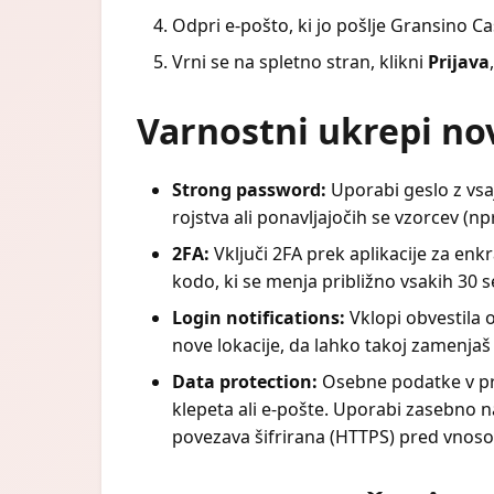
Odpri e-pošto, ki jo pošlje Gransino Ca
Vrni se na spletno stran, klikni
Prijava
Varnostni ukrepi no
Strong password:
Uporabi geslo z vsaj
rojstva ali ponavljajočih se vzorcev (n
2FA:
Vključi 2FA prek aplikacije za enk
kodo, ki se menja približno vsakih 30 
Login notifications:
Vklopi obvestila o
nove lokacije, da lahko takoj zamenjaš g
Data protection:
Osebne podatke v pro
klepeta ali e-pošte. Uporabi zasebno n
povezava šifrirana (HTTPS) pred vnos