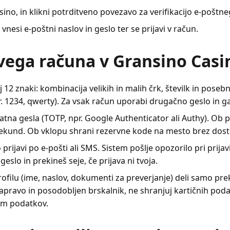
sino, in klikni potrditveno povezavo za verifikacijo e-poštn
, vnesi e-poštni naslov in geslo ter se prijavi v račun.
vega računa v Gransino Casi
 12 znaki: kombinacija velikih in malih črk, številk in pose
pr. 1234, qwerty). Za vsak račun uporabi drugačno geslo in ga
ratna gesla (TOTP, npr. Google Authenticator ali Authy). Ob 
sekund. Ob vklopu shrani rezervne kode na mesto brez dosto
 prijavi po e-pošti ali SMS. Sistem pošlje opozorilo pri prija
eslo in prekineš seje, če prijava ni tvoja.
filu (ime, naslov, dokumenti za preverjanje) deli samo pr
apravo in posodobljen brskalnik, ne shranjuj kartičnih podat
om podatkov.