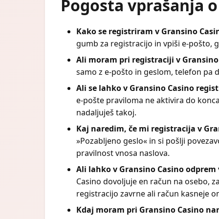
Pogosta vprašanja o 
Kako se registriram v Gransino Casin
gumb za registracijo in vpiši e‑pošto, 
Ali moram pri registraciji v Gransino
samo z e‑pošto in geslom, telefon pa do
Ali se lahko v Gransino Casino regi
e‑pošte praviloma ne aktivira do konca, 
nadaljuješ takoj.
Kaj naredim, če mi registracija v Gra
»Pozabljeno geslo« in si pošlji povezav
pravilnost vnosa naslova.
Ali lahko v Gransino Casino odprem 
Casino dovoljuje en račun na osebo, zat
registracijo zavrne ali račun kasneje o
Kdaj moram pri Gransino Casino nared