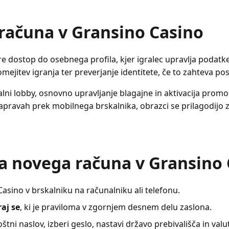
 računa v Gransino Casino
e dostop do osebnega profila, kjer igralec upravlja podatke
mejitev igranja ter preverjanje identitete, če to zahteva pos
igralni lobby, osnovno upravljanje blagajne in aktivacija prom
apravah prek mobilnega brskalnika, obrazci se prilagodijo za
a novega računa v Gransino
sino v brskalniku na računalniku ali telefonu.
raj se
, ki je praviloma v zgornjem desnem delu zaslona.
poštni naslov, izberi geslo, nastavi državo prebivališča in val