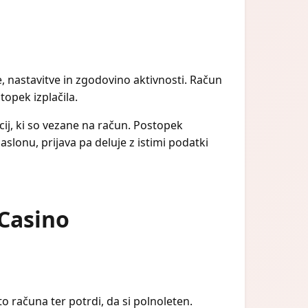
, nastavitve in zgodovino aktivnosti. Račun
topek izplačila.
ocij, ki so vezane na račun. Postopek
slonu, prijava pa deluje z istimi podatki
 Casino
uto računa ter potrdi, da si polnoleten.