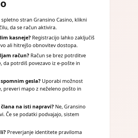
no
spletno stran Gransino Casino, klikni
lu, da se račun aktivira.
edim kasneje?
Registracijo lahko zaključiš
avo ali hitrejšo obnovitev dostopa.
bljam račun?
Račun se brez potrditve
e, da potrdiš povezavo iz e‑pošte in
ne spomnim gesla?
Uporabi možnost
de, preveri mapo z neželeno pošto in
člana na isti napravi?
Ne, Gransino
vi. Če se podatki podvajajo, sistem
li?
Preverjanje identitete praviloma