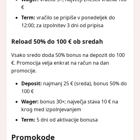
€
Term:
vračilo se pripiše v ponedeljek do
12:00; za izpolnitev 3 dni od pripisa
Reload 50% do 100 € ob sredah
Vsako sredo doda 50% bonus na depozit do 100
€. Promocija velja enkrat na račun na dan
promocije.
Deposit:
najmanj 25 € (sreda), bonus 50% do
100 €
Wager:
bonus 30×; največja stava 10 € na
krog med izpolnjevanjem
Term:
5 dni od aktivacije bonusa
Promokode