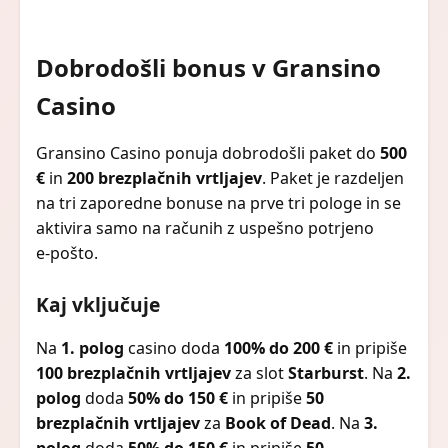
Dobrodošli bonus v Gransino
Casino
Gransino Casino ponuja dobrodošli paket do
500
€
in
200 brezplačnih vrtljajev
. Paket je razdeljen
na tri zaporedne bonuse na prve tri pologe in se
aktivira samo na računih z uspešno potrjeno
e‑pošto.
Kaj vključuje
Na
1. polog
casino doda
100% do 200 €
in pripiše
100 brezplačnih vrtljajev
za slot
Starburst
. Na
2.
polog
doda
50% do 150 €
in pripiše
50
brezplačnih vrtljajev
za
Book of Dead
. Na
3.
polog
doda
50% do 150 €
in pripiše
50