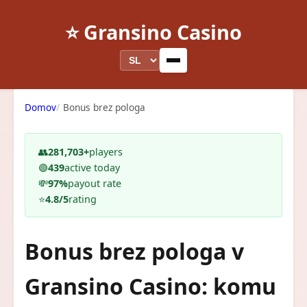
⭐ Gransino Casino
Domov
Bonus brez pologa
👥
281,703+
players
🟢
439
active today
💸
97%
payout rate
⭐
4.8/5
rating
Bonus brez pologa v
Gransino Casino: komu