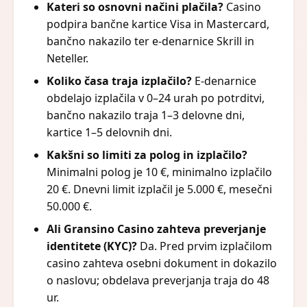
Kateri so osnovni načini plačila?
Casino
podpira bančne kartice Visa in Mastercard,
bančno nakazilo ter e-denarnice Skrill in
Neteller.
Koliko časa traja izplačilo?
E-denarnice
obdelajo izplačila v 0–24 urah po potrditvi,
bančno nakazilo traja 1–3 delovne dni,
kartice 1–5 delovnih dni.
Kakšni so limiti za polog in izplačilo?
Minimalni polog je 10 €, minimalno izplačilo
20 €. Dnevni limit izplačil je 5.000 €, mesečni
50.000 €.
Ali Gransino Casino zahteva preverjanje
identitete (KYC)?
Da. Pred prvim izplačilom
casino zahteva osebni dokument in dokazilo
o naslovu; obdelava preverjanja traja do 48
ur.