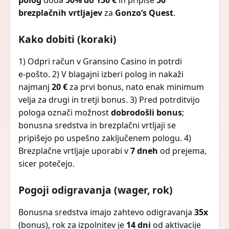
brezplačnih vrtljajev
za
Gonzo’s Quest
.
Kako dobiti (koraki)
1) Odpri račun v Gransino Casino in potrdi
e‑pošto. 2) V blagajni izberi polog in nakaži
najmanj
20 €
za prvi bonus, nato enak minimum
velja za drugi in tretji bonus. 3) Pred potrditvijo
pologa označi možnost
dobrodošli bonus
;
bonusna sredstva in brezplačni vrtljaji se
pripišejo po uspešno zaključenem pologu. 4)
Brezplačne vrtljaje uporabi v
7 dneh
od prejema,
sicer potečejo.
Pogoji odigravanja (wager, rok)
Bonusna sredstva imajo zahtevo odigravanja
35x
(bonus), rok za izpolnitev je
14 dni
od aktivacije