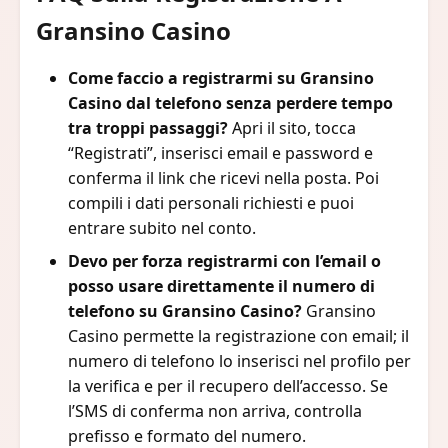
Gransino Casino
Come faccio a registrarmi su Gransino
Casino dal telefono senza perdere tempo
tra troppi passaggi?
Apri il sito, tocca
“Registrati”, inserisci email e password e
conferma il link che ricevi nella posta. Poi
compili i dati personali richiesti e puoi
entrare subito nel conto.
Devo per forza registrarmi con l’email o
posso usare direttamente il numero di
telefono su Gransino Casino?
Gransino
Casino permette la registrazione con email; il
numero di telefono lo inserisci nel profilo per
la verifica e per il recupero dell’accesso. Se
l’SMS di conferma non arriva, controlla
prefisso e formato del numero.