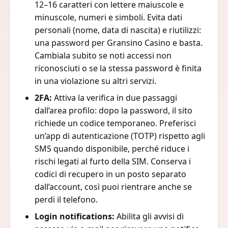
12–16 caratteri con lettere maiuscole e
minuscole, numeri e simboli. Evita dati
personali (nome, data di nascita) e riutilizzi:
una password per Gransino Casino e basta.
Cambiala subito se noti accessi non
riconosciuti o se la stessa password è finita
in una violazione su altri servizi.
2FA:
Attiva la verifica in due passaggi
dall’area profilo: dopo la password, il sito
richiede un codice temporaneo. Preferisci
un’app di autenticazione (TOTP) rispetto agli
SMS quando disponibile, perché riduce i
rischi legati al furto della SIM. Conserva i
codici di recupero in un posto separato
dall’account, così puoi rientrare anche se
perdi il telefono.
Login notifications:
Abilita gli avvisi di