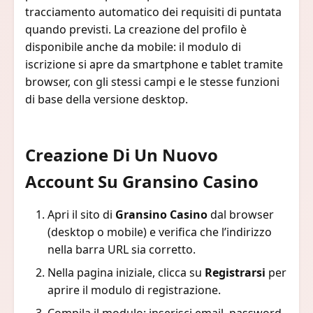
tracciamento automatico dei requisiti di puntata
quando previsti. La creazione del profilo è
disponibile anche da mobile: il modulo di
iscrizione si apre da smartphone e tablet tramite
browser, con gli stessi campi e le stesse funzioni
di base della versione desktop.
Creazione Di Un Nuovo
Account Su Gransino Casino
Apri il sito di
Gransino Casino
dal browser
(desktop o mobile) e verifica che l’indirizzo
nella barra URL sia corretto.
Nella pagina iniziale, clicca su
Registrarsi
per
aprire il modulo di registrazione.
Compila il modulo: inserisci email, password,