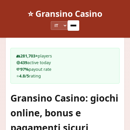
⭐ Gransino Casino
👥
281,703+
players
🟢
439
active today
💸
97%
payout rate
⭐
4.8/5
rating
Gransino Casino: giochi
online, bonus e
pagamenti sicuri