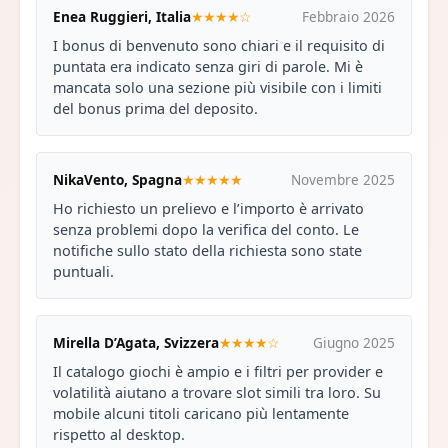
Enea Ruggieri, Italia
★★★★☆
Febbraio 2026
I bonus di benvenuto sono chiari e il requisito di
puntata era indicato senza giri di parole. Mi è
mancata solo una sezione più visibile con i limiti
del bonus prima del deposito.
NikaVento, Spagna
★★★★★
Novembre 2025
Ho richiesto un prelievo e l’importo è arrivato
senza problemi dopo la verifica del conto. Le
notifiche sullo stato della richiesta sono state
puntuali.
Mirella D’Agata, Svizzera
★★★★☆
Giugno 2025
Il catalogo giochi è ampio e i filtri per provider e
volatilità aiutano a trovare slot simili tra loro. Su
mobile alcuni titoli caricano più lentamente
rispetto al desktop.