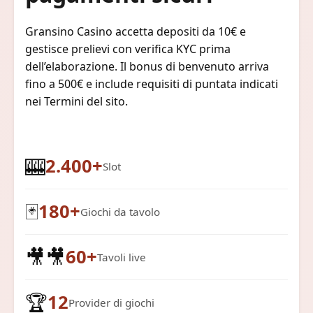
Gransino Casino accetta depositi da 10€ e
gestisce prelievi con verifica KYC prima
dell’elaborazione. Il bonus di benvenuto arriva
fino a 500€ e include requisiti di puntata indicati
nei Termini del sito.
🎰
2.400+
Slot
🃏
180+
Giochi da tavolo
🎥
🎥
60+
Tavoli live
🏆
12
Provider di giochi