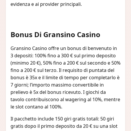
evidenza e ai provider principali.
Bonus Di Gransino Casino
Gransino Casino offre un bonus di benvenuto in
3 depositi: 100% fino a 300 € sul primo deposito
(minimo 20 €), 50% fino a 200 € sul secondo e 50%
fino a 200 € sul terzo. Il requisito di puntata del
bonus è 35x e il limite di tempo per completarlo è
7 giorni; l’importo massimo convertibile in
prelievo è 5x del bonus ricevuto. I giochi da
tavolo contribuiscono al wagering al 10%, mentre
le slot contano al 100%.
Il pacchetto include 150 giri gratis totali: 50 giri
gratis dopo il primo deposito da 20 € su una slot