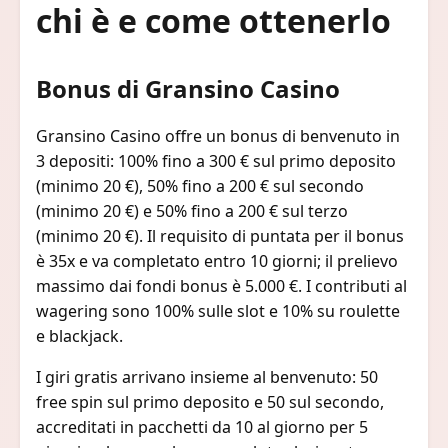
chi è e come ottenerlo
Bonus di Gransino Casino
Gransino Casino offre un bonus di benvenuto in
3 depositi: 100% fino a 300 € sul primo deposito
(minimo 20 €), 50% fino a 200 € sul secondo
(minimo 20 €) e 50% fino a 200 € sul terzo
(minimo 20 €). Il requisito di puntata per il bonus
è 35x e va completato entro 10 giorni; il prelievo
massimo dai fondi bonus è 5.000 €. I contributi al
wagering sono 100% sulle slot e 10% su roulette
e blackjack.
I giri gratis arrivano insieme al benvenuto: 50
free spin sul primo deposito e 50 sul secondo,
accreditati in pacchetti da 10 al giorno per 5