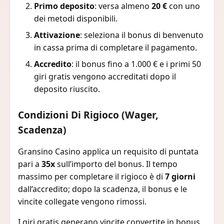
Primo deposito
: versa almeno
20 €
con uno
dei metodi disponibili.
Attivazione
: seleziona il bonus di benvenuto
in cassa prima di completare il pagamento.
Accredito
: il bonus fino a 1.000 € e i primi 50
giri gratis vengono accreditati dopo il
deposito riuscito.
Condizioni Di Rigioco (Wager,
Scadenza)
Gransino Casino applica un requisito di puntata
pari a
35x
sull’importo del bonus. Il tempo
massimo per completare il rigioco è di
7 giorni
dall’accredito; dopo la scadenza, il bonus e le
vincite collegate vengono rimossi.
I giri gratis generano vincite convertite in bonus