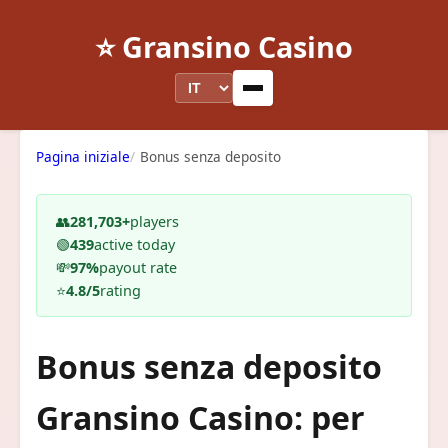
⭐ Gransino Casino
Pagina iniziale
Bonus senza deposito
👥
281,703+
players
🟢
439
active today
💸
97%
payout rate
⭐
4.8/5
rating
Bonus senza deposito
Gransino Casino: per