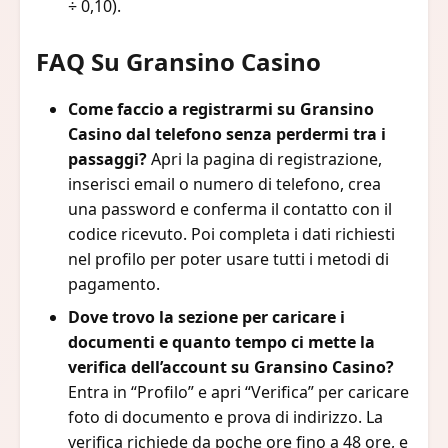
÷ 0,10).
FAQ Su Gransino Casino
Come faccio a registrarmi su Gransino
Casino dal telefono senza perdermi tra i
passaggi?
Apri la pagina di registrazione,
inserisci email o numero di telefono, crea
una password e conferma il contatto con il
codice ricevuto. Poi completa i dati richiesti
nel profilo per poter usare tutti i metodi di
pagamento.
Dove trovo la sezione per caricare i
documenti e quanto tempo ci mette la
verifica dell’account su Gransino Casino?
Entra in “Profilo” e apri “Verifica” per caricare
foto di documento e prova di indirizzo. La
verifica richiede da poche ore fino a 48 ore, e