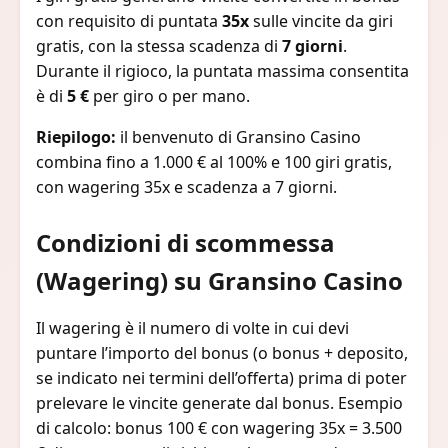
con requisito di puntata
35x
sulle vincite da giri
gratis, con la stessa scadenza di
7 giorni
.
Durante il rigioco, la puntata massima consentita
è di
5 €
per giro o per mano.
Riepilogo:
il benvenuto di Gransino Casino
combina fino a 1.000 € al 100% e 100 giri gratis,
con wagering 35x e scadenza a 7 giorni.
Condizioni di scommessa
(Wagering) su Gransino Casino
Il wagering è il numero di volte in cui devi
puntare l’importo del bonus (o bonus + deposito,
se indicato nei termini dell’offerta) prima di poter
prelevare le vincite generate dal bonus. Esempio
di calcolo: bonus 100 € con wagering 35x = 3.500