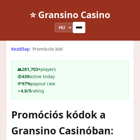
⭐ Gransino Casino
Kezdőlap
Promóciós kód
👥
281,703+
players
🟢
439
active today
💸
97%
payout rate
⭐
4.8/5
rating
Promóciós kódok a
Gransino Casinóban: