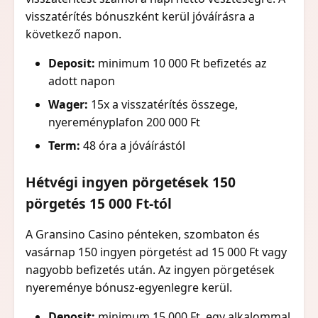
visszatérítés bónuszként kerül jóváírásra a
következő napon.
Deposit:
minimum 10 000 Ft befizetés az
adott napon
Wager:
15x a visszatérítés összege,
nyereményplafon 200 000 Ft
Term:
48 óra a jóváírástól
Hétvégi ingyen pörgetések 150
pörgetés 15 000 Ft-tól
A Gransino Casino pénteken, szombaton és
vasárnap 150 ingyen pörgetést ad 15 000 Ft vagy
nagyobb befizetés után. Az ingyen pörgetések
nyereménye bónusz-egyenlegre kerül.
Deposit:
minimum 15 000 Ft, egy alkalommal