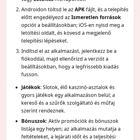
Androidon töltsd le az
APK
fájlt, és a telepítés
előtt engedélyezd az
Ismeretlen források
opciót a beállításokban; iOS-en nyisd meg a
letöltési oldalt, és kövesd a megjelenő
telepítési lépéseket.
Indítsd el az alkalmazást, jelentkezz be a
fiókoddal, majd ellenőrizd a verziót a
beállításokban, hogy a legfrissebb kiadás
fusson.
Játékok
: Slotok, élő kaszinó-asztalok és
gyors játékok egy alkalmazáson belül; a
kereső és a szűrők szolgáltató és műfaj
szerint rendeznek.
Bónuszok
: Aktív promóciók és bónuszok
listája egy helyen; az alkalmazás mutatja a
feltételeket, a lejárati időt és a teljesítési