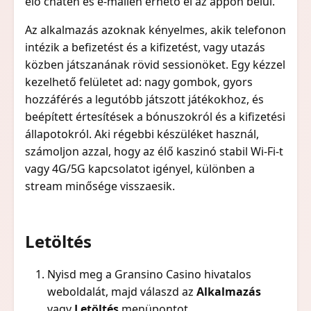
élő chaten és e-mailen érhető el az appon belül.
Az alkalmazás azoknak kényelmes, akik telefonon
intézik a befizetést és a kifizetést, vagy utazás
közben játszanának rövid sessionöket. Egy kézzel
kezelhető felületet ad: nagy gombok, gyors
hozzáférés a legutóbb játszott játékokhoz, és
beépített értesítések a bónuszokról és a kifizetési
állapotokról. Aki régebbi készüléket használ,
számoljon azzal, hogy az élő kaszinó stabil Wi‑Fi-t
vagy 4G/5G kapcsolatot igényel, különben a
stream minősége visszaesik.
Letöltés
Nyisd meg a Gransino Casino hivatalos
weboldalát, majd válaszd az
Alkalmazás
vagy
Letöltés
menüpontot.