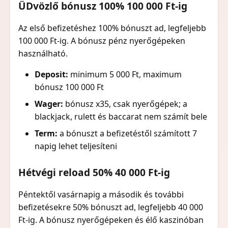
ÜDvözlő bónusz 100% 100 000 Ft-ig
Az első befizetéshez 100% bónuszt ad, legfeljebb
100 000 Ft-ig. A bónusz pénz nyerőgépeken
használható.
Deposit:
minimum 5 000 Ft, maximum
bónusz 100 000 Ft
Wager:
bónusz x35, csak nyerőgépek; a
blackjack, rulett és baccarat nem számít bele
Term:
a bónuszt a befizetéstől számított 7
napig lehet teljesíteni
Hétvégi reload 50% 40 000 Ft-ig
Péntektől vasárnapig a második és további
befizetésekre 50% bónuszt ad, legfeljebb 40 000
Ft-ig. A bónusz nyerőgépeken és élő kaszinóban