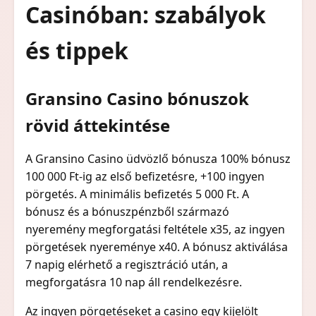
Casinóban: szabályok
és tippek
Gransino Casino bónuszok
rövid áttekintése
A Gransino Casino üdvözlő bónusza 100% bónusz
100 000 Ft-ig az első befizetésre, +100 ingyen
pörgetés. A minimális befizetés 5 000 Ft. A
bónusz és a bónuszpénzből származó
nyeremény megforgatási feltétele x35, az ingyen
pörgetések nyereménye x40. A bónusz aktiválása
7 napig elérhető a regisztráció után, a
megforgatásra 10 nap áll rendelkezésre.
Az ingyen pörgetéseket a casino egy kijelölt