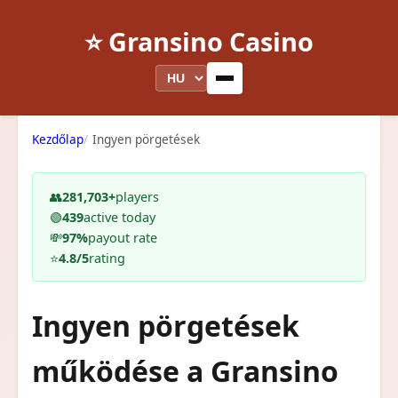
⭐ Gransino Casino
Kezdőlap
Ingyen pörgetések
👥
281,703+
players
🟢
439
active today
💸
97%
payout rate
⭐
4.8/5
rating
Ingyen pörgetések
működése a Gransino