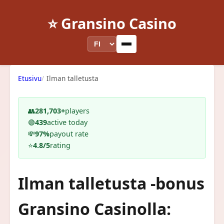
⭐ Gransino Casino
Etusivu
Ilman talletusta
👥
281,703+
players
🟢
439
active today
💸
97%
payout rate
⭐
4.8/5
rating
Ilman talletusta -bonus
Gransino Casinolla: