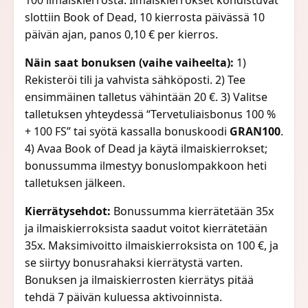
slottiin Book of Dead, 10 kierrosta päivässä 10
päivän ajan, panos 0,10 € per kierros.
Näin saat bonuksen (vaihe vaiheelta):
1)
Rekisteröi tili ja vahvista sähköposti. 2) Tee
ensimmäinen talletus vähintään 20 €. 3) Valitse
talletuksen yhteydessä “Tervetuliaisbonus 100 %
+ 100 FS” tai syötä kassalla bonuskoodi
GRAN100
.
4) Avaa Book of Dead ja käytä ilmaiskierrokset;
bonussumma ilmestyy bonuslompakkoon heti
talletuksen jälkeen.
Kierrätysehdot:
Bonussumma kierrätetään 35x
ja ilmaiskierroksista saadut voitot kierrätetään
35x. Maksimivoitto ilmaiskierroksista on 100 €, ja
se siirtyy bonusrahaksi kierrätystä varten.
Bonuksen ja ilmaiskierrosten kierrätys pitää
tehdä 7 päivän kuluessa aktivoinnista.