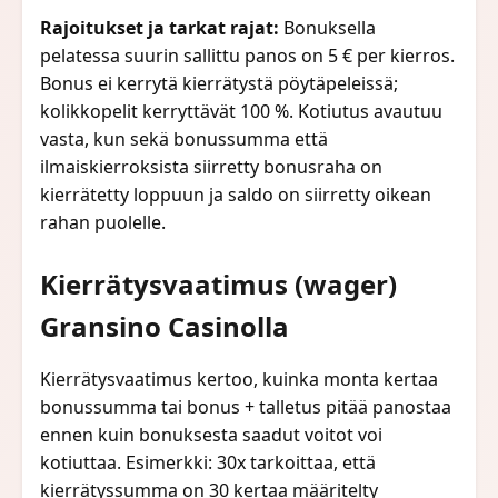
Rajoitukset ja tarkat rajat:
Bonuksella
pelatessa suurin sallittu panos on 5 € per kierros.
Bonus ei kerrytä kierrätystä pöytäpeleissä;
kolikkopelit kerryttävät 100 %. Kotiutus avautuu
vasta, kun sekä bonussumma että
ilmaiskierroksista siirretty bonusraha on
kierrätetty loppuun ja saldo on siirretty oikean
rahan puolelle.
Kierrätysvaatimus (wager)
Gransino Casinolla
Kierrätysvaatimus kertoo, kuinka monta kertaa
bonussumma tai bonus + talletus pitää panostaa
ennen kuin bonuksesta saadut voitot voi
kotiuttaa. Esimerkki: 30x tarkoittaa, että
kierrätyssumma on 30 kertaa määritelty