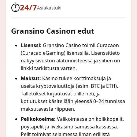
⏱️
24/7
Asiakastuki
Gransino Casinon edut
Lisenssi:
Gransino Casino toimii Curacaon
(Curaçao eGaming) lisenssillä. Lisenssitieto
näkyy sivuston alatunnisteessa ja siihen on
linkki tarkistusta varten.
Maksut:
Kasino tukee korttimaksuja ja
useita kryptovaluuttoja (esim. BTC ja ETH).
Talletukset kirjautuvat tilille heti, ja
kotiutukset käsitellään yleensä 0–24 tunnissa
maksutavasta riippuen.
Pelikokoelma:
Valikoimassa on kolikkopelit,
pöytäpelit ja livekasino samassa kassassa.
Pelit toimivat selaimessa ilman erillistä