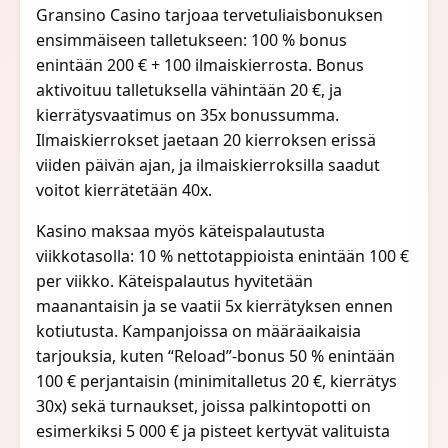
Gransino Casino tarjoaa tervetuliaisbonuksen
ensimmäiseen talletukseen: 100 % bonus
enintään 200 € + 100 ilmaiskierrosta. Bonus
aktivoituu talletuksella vähintään 20 €, ja
kierrätysvaatimus on 35x bonussumma.
Ilmaiskierrokset jaetaan 20 kierroksen erissä
viiden päivän ajan, ja ilmaiskierroksilla saadut
voitot kierrätetään 40x.
Kasino maksaa myös käteispalautusta
viikkotasolla: 10 % nettotappioista enintään 100 €
per viikko. Käteispalautus hyvitetään
maanantaisin ja se vaatii 5x kierrätyksen ennen
kotiutusta. Kampanjoissa on määräaikaisia
tarjouksia, kuten “Reload”-bonus 50 % enintään
100 € perjantaisin (minimitalletus 20 €, kierrätys
30x) sekä turnaukset, joissa palkintopotti on
esimerkiksi 5 000 € ja pisteet kertyvät valituista