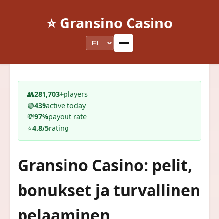
⭐ Gransino Casino
👥
281,703+
players
🟢
439
active today
💸
97%
payout rate
⭐
4.8/5
rating
Gransino Casino: pelit,
bonukset ja turvallinen
pelaaminen