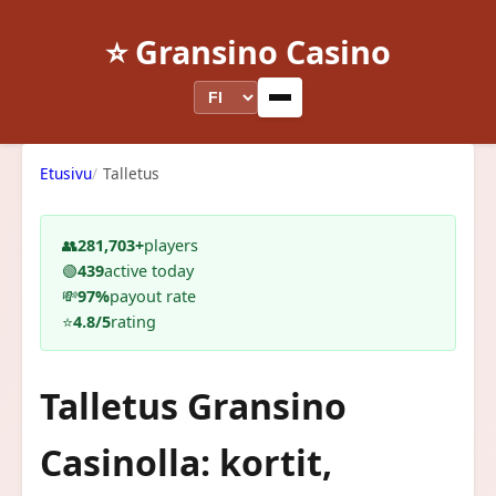
⭐ Gransino Casino
Etusivu
Talletus
👥
281,703+
players
🟢
439
active today
💸
97%
payout rate
⭐
4.8/5
rating
Talletus Gransino
Casinolla: kortit,