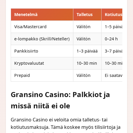
Menetelmä
Talletus
Kotiutus
Visa/Mastercard
Välitön
1–5 päivää
e-lompakko (Skrill/Neteller)
Välitön
0–24 h
Pankkisiirto
1–3 päivää
3–7 päivää
Kryptovaluutat
10–30 min
10–30 min
Prepaid
Välitön
Ei saatavilla
Gransino Casino: Palkkiot ja
missä niitä ei ole
Gransino Casino ei veloita omia talletus- tai
kotiutusmaksuja. Tämä koskee myös tilisiirtoja ja