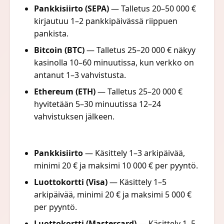
Pankkisiirto (SEPA)
— Talletus 20–50 000 €
kirjautuu 1–2 pankkipäivässä riippuen
pankista.
Bitcoin (BTC)
— Talletus 25–20 000 € näkyy
kasinolla 10–60 minuutissa, kun verkko on
antanut 1–3 vahvistusta.
Ethereum (ETH)
— Talletus 25–20 000 €
hyvitetään 5–30 minuutissa 12–24
vahvistuksen jälkeen.
Pankkisiirto
— Käsittely 1–3 arkipäivää,
minimi 20 € ja maksimi 10 000 € per pyyntö.
Luottokortti (Visa)
— Käsittely 1–5
arkipäivää, minimi 20 € ja maksimi 5 000 €
per pyyntö.
Luottokortti (Mastercard)
— Käsittely 1–5