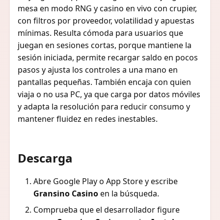
mesa en modo RNG y casino en vivo con crupier,
con filtros por proveedor, volatilidad y apuestas
mínimas. Resulta cómoda para usuarios que
juegan en sesiones cortas, porque mantiene la
sesión iniciada, permite recargar saldo en pocos
pasos y ajusta los controles a una mano en
pantallas pequeñas. También encaja con quien
viaja o no usa PC, ya que carga por datos móviles
y adapta la resolución para reducir consumo y
mantener fluidez en redes inestables.
Descarga
Abre Google Play o App Store y escribe
Gransino Casino
en la búsqueda.
Comprueba que el desarrollador figure