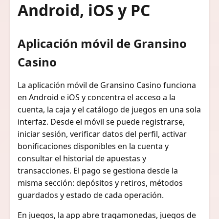
Android, iOS y PC
Aplicación móvil de Gransino
Casino
La aplicación móvil de Gransino Casino funciona
en Android e iOS y concentra el acceso a la
cuenta, la caja y el catálogo de juegos en una sola
interfaz. Desde el móvil se puede registrarse,
iniciar sesión, verificar datos del perfil, activar
bonificaciones disponibles en la cuenta y
consultar el historial de apuestas y
transacciones. El pago se gestiona desde la
misma sección: depósitos y retiros, métodos
guardados y estado de cada operación.
En juegos, la app abre tragamonedas, juegos de