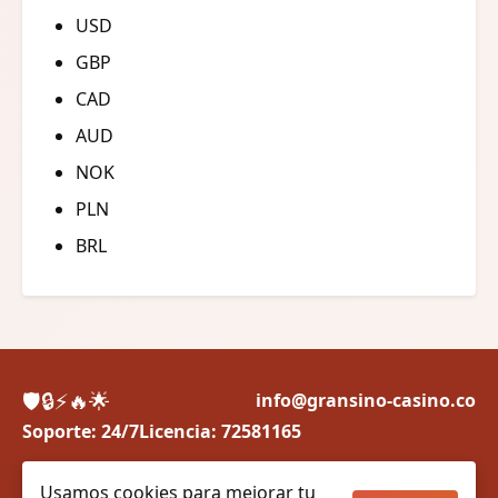
USD
GBP
CAD
AUD
NOK
PLN
BRL
🛡️
🔒
⚡
🔥
🌟
info@gransino-casino.co
Soporte: 24/7
Licencia: 72581165
Juega con responsabilidad. +18
Usamos cookies para mejorar tu