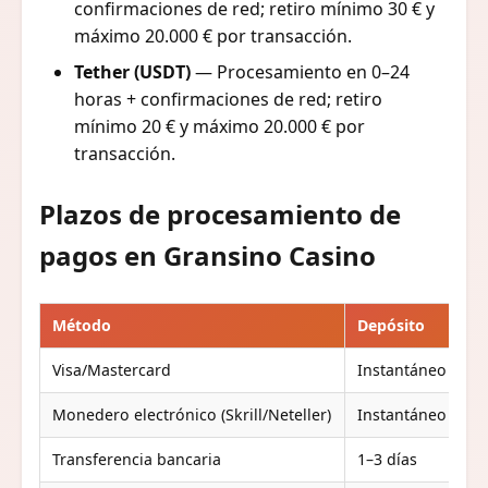
confirmaciones de red; retiro mínimo 30 € y
máximo 20.000 € por transacción.
Tether (USDT)
— Procesamiento en 0–24
horas + confirmaciones de red; retiro
mínimo 20 € y máximo 20.000 € por
transacción.
Plazos de procesamiento de
pagos en Gransino Casino
Método
Depósito
R
Visa/Mastercard
Instantáneo
1–
Monedero electrónico (Skrill/Neteller)
Instantáneo
0
Transferencia bancaria
1–3 días
3–