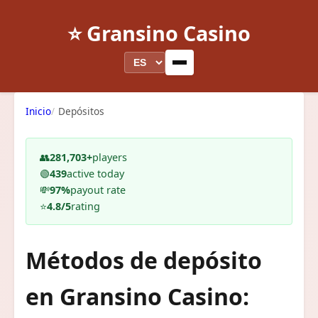
⭐ Gransino Casino
Inicio
Depósitos
👥
281,703+
players
🟢
439
active today
💸
97%
payout rate
⭐
4.8/5
rating
Métodos de depósito
en Gransino Casino: