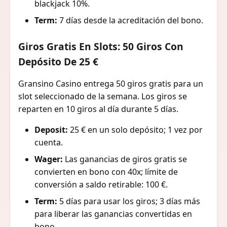
blackjack 10%.
Term:
7 días desde la acreditación del bono.
Giros Gratis En Slots: 50 Giros Con
Depósito De 25 €
Gransino Casino entrega 50 giros gratis para un
slot seleccionado de la semana. Los giros se
reparten en 10 giros al día durante 5 días.
Deposit:
25 € en un solo depósito; 1 vez por
cuenta.
Wager:
Las ganancias de giros gratis se
convierten en bono con 40x; límite de
conversión a saldo retirable: 100 €.
Term:
5 días para usar los giros; 3 días más
para liberar las ganancias convertidas en
bono.