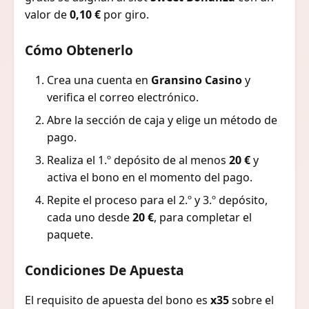
valor de
0,10 €
por giro.
Cómo Obtenerlo
Crea una cuenta en
Gransino Casino
y
verifica el correo electrónico.
Abre la sección de caja y elige un método de
pago.
Realiza el 1.º depósito de al menos
20 €
y
activa el bono en el momento del pago.
Repite el proceso para el 2.º y 3.º depósito,
cada uno desde
20 €
, para completar el
paquete.
Condiciones De Apuesta
El requisito de apuesta del bono es
x35
sobre el