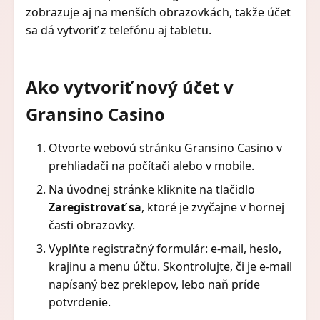
zobrazuje aj na menších obrazovkách, takže účet
sa dá vytvoriť z telefónu aj tabletu.
Ako vytvoriť nový účet v
Gransino Casino
Otvorte webovú stránku Gransino Casino v
prehliadači na počítači alebo v mobile.
Na úvodnej stránke kliknite na tlačidlo
Zaregistrovať sa
, ktoré je zvyčajne v hornej
časti obrazovky.
Vyplňte registračný formulár: e‑mail, heslo,
krajinu a menu účtu. Skontrolujte, či je e‑mail
napísaný bez preklepov, lebo naň príde
potvrdenie.