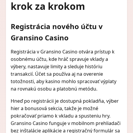
krok za krokom
Registrácia nového účtu v
Gransino Casino
Registrácia v Gransino Casino otvára prístup k
osobnému účtu, kde hráč spravuje vklady a
výbery, nastavuje limity a sleduje históriu
transakcií. Účet sa používa aj na overenie
totožnosti, aby kasino mohlo spracovať výplaty
na rovnakú osobu a platobnú metódu.
Hneď po registrácii je dostupná pokladňa, výber
hier a bonusová sekcia, takže je možné
pokračovať priamo k vkladu a spusteniu hry.
Gransino Casino funguje v mobilnom prehliadači
bez inštalácie aplikácie a registračný formulár sa