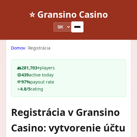
⭐ Gransino Casino
Domov
Registrácia
👥
281,703+
players
🟢
439
active today
💸
97%
payout rate
⭐
4.8/5
rating
Registrácia v Gransino
Casino: vytvorenie účtu