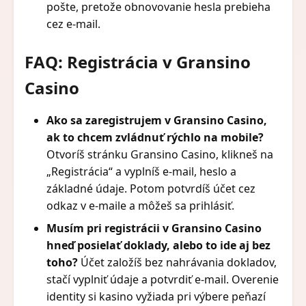
pošte, pretože obnovovanie hesla prebieha
cez e-mail.
FAQ: Registrácia v Gransino
Casino
Ako sa zaregistrujem v Gransino Casino,
ak to chcem zvládnuť rýchlo na mobile?
Otvoríš stránku Gransino Casino, klikneš na
„Registrácia“ a vyplníš e‑mail, heslo a
základné údaje. Potom potvrdíš účet cez
odkaz v e‑maile a môžeš sa prihlásiť.
Musím pri registrácii v Gransino Casino
hneď posielať doklady, alebo to ide aj bez
toho?
Účet založíš bez nahrávania dokladov,
stačí vyplniť údaje a potvrdiť e‑mail. Overenie
identity si kasino vyžiada pri výbere peňazí