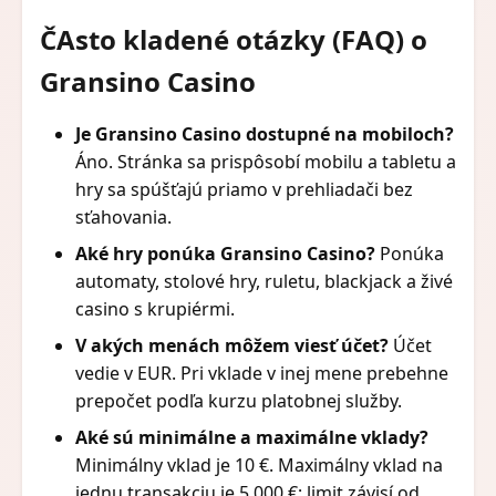
ČAsto kladené otázky (FAQ) o
Gransino Casino
Je Gransino Casino dostupné na mobiloch?
Áno. Stránka sa prispôsobí mobilu a tabletu a
hry sa spúšťajú priamo v prehliadači bez
sťahovania.
Aké hry ponúka Gransino Casino?
Ponúka
automaty, stolové hry, ruletu, blackjack a živé
casino s krupiérmi.
V akých menách môžem viesť účet?
Účet
vedie v EUR. Pri vklade v inej mene prebehne
prepočet podľa kurzu platobnej služby.
Aké sú minimálne a maximálne vklady?
Minimálny vklad je 10 €. Maximálny vklad na
jednu transakciu je 5 000 €; limit závisí od