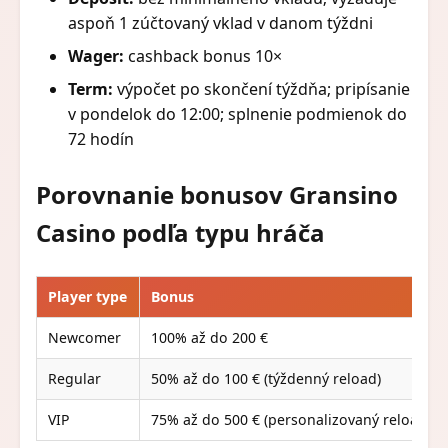
aspoň 1 zúčtovaný vklad v danom týždni
Wager:
cashback bonus 10×
Term:
výpočet po skončení týždňa; pripísanie
v pondelok do 12:00; splnenie podmienok do
72 hodín
Porovnanie bonusov Gransino
Casino podľa typu hráča
Player type
Bonus
Newcomer
100% až do 200 €
Regular
50% až do 100 € (týždenný reload)
VIP
75% až do 500 € (personalizovaný reload)