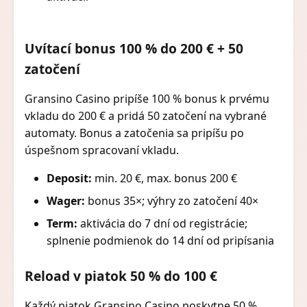
Uvítací bonus 100 % do 200 € + 50
zatočení
Gransino Casino pripíše 100 % bonus k prvému
vkladu do 200 € a pridá 50 zatočení na vybrané
automaty. Bonus a zatočenia sa pripíšu po
úspešnom spracovaní vkladu.
Deposit:
min. 20 €, max. bonus 200 €
Wager:
bonus 35×; výhry zo zatočení 40×
Term:
aktivácia do 7 dní od registrácie;
splnenie podmienok do 14 dní od pripísania
Reload v piatok 50 % do 100 €
Každý piatok Gransino Casino poskytne 50 %