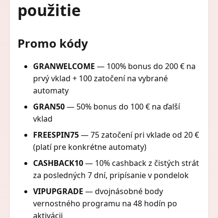
použitie
Promo kódy
GRANWELCOME
— 100% bonus do 200 € na
prvý vklad + 100 zatočení na vybrané
automaty
GRAN50
— 50% bonus do 100 € na ďalší
vklad
FREESPIN75
— 75 zatočení pri vklade od 20 €
(platí pre konkrétne automaty)
CASHBACK10
— 10% cashback z čistých strát
za posledných 7 dní, pripísanie v pondelok
VIPUPGRADE
— dvojnásobné body
vernostného programu na 48 hodín po
aktivácii