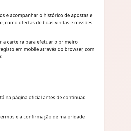
os e acompanhar o histórico de apostas e
te, como ofertas de boas-vindas e missões
r a carteira para efetuar o primeiro
 registo em mobile através do browser, com
.
 na página oficial antes de continuar.
s termos e a confirmação de maioridade