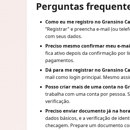
Perguntas frequente
Como eu me registro no Gransino Cas
“Registrar” e preencha e-mail (ou tele
com seus dados.
Preciso mesmo confirmar meu e-mail
fica ativo depois da confirmação por l
pagamentos.
Dá para me registrar no Gransino Ca
mail como login principal. Mesmo ass
Posso criar mais de uma conta no Gr
trabalha com uma conta por pessoa. Se 
verificação.
Preciso enviar documento já na hora
dados básicos, e a verificação de ide
checagem. Prepare um documento com 