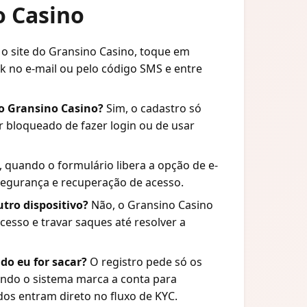
o Casino
o site do Gransino Casino, toque em
nk no e-mail ou pelo código SMS e entre
o Gransino Casino?
Sim, o cadastro só
ar bloqueado de fazer login ou de usar
 quando o formulário libera a opção de e-
segurança e recuperação de acesso.
tro dispositivo?
Não, o Gransino Casino
cesso e travar saques até resolver a
do eu for sacar?
O registro pede só os
ando o sistema marca a conta para
s entram direto no fluxo de KYC.