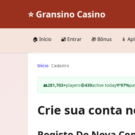
⭐ Gransino Casino
🏠 Início
🔐 Entrar
🎁 Bônus
📱 Apl
Início
Cadastro
👥
281,703+
players
🟢
439
active today
💸
97%
pa
Crie sua conta 
Registo De Nova Co