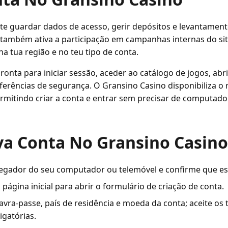
te guardar dados de acesso, gerir depósitos e levantament
to também ativa a participação em campanhas internas do si
a tua região e no teu tipo de conta.
pronta para iniciar sessão, aceder ao catálogo de jogos, abri
eferências de segurança. O Gransino Casino disponibiliza o
mitindo criar a conta e entrar sem precisar de computador
a Conta No Gransino Casino
egador do seu computador ou telemóvel e confirme que está
página inicial para abrir o formulário de criação de conta.
avra-passe, país de residência e moeda da conta; aceite o
gatórias.