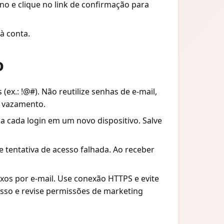
no e clique no link de confirmação para
 à conta.
o
x.: !@#). Não reutilize senhas de e-mail,
e vazamento.
 a cada login em um novo dispositivo. Salve
 e tentativa de acesso falhada. Ao receber
xos por e-mail. Use conexão HTTPS e evite
esso e revise permissões de marketing