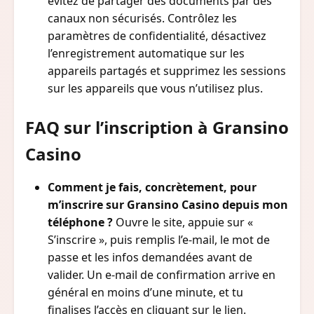
évitez de partager des documents par des
canaux non sécurisés. Contrôlez les
paramètres de confidentialité, désactivez
l’enregistrement automatique sur les
appareils partagés et supprimez les sessions
sur les appareils que vous n’utilisez plus.
FAQ sur l’inscription à Gransino
Casino
Comment je fais, concrètement, pour
m’inscrire sur Gransino Casino depuis mon
téléphone ?
Ouvre le site, appuie sur «
S’inscrire », puis remplis l’e-mail, le mot de
passe et les infos demandées avant de
valider. Un e-mail de confirmation arrive en
général en moins d’une minute, et tu
finalises l’accès en cliquant sur le lien.