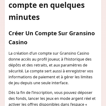
compte en quelques
minutes
Créer Un Compte Sur Gransino
Casino
La création d’un compte sur Gransino Casino
donne accès au profil joueur, à l’historique des
dépôts et des retraits, et aux paramètres de
sécurité. Le compte sert aussi à enregistrer vos
informations de paiement et à gérer les limites
de jeu depuis une seule interface.
Dès la fin de l’inscription, vous pouvez déposer
des fonds, lancer les jeux en mode argent réel et
activer les offres disponibles dans l’espace «