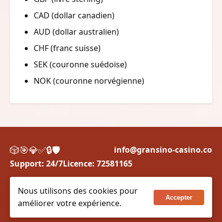
CAD (dollar canadien)
AUD (dollar australien)
CHF (franc suisse)
SEK (couronne suédoise)
NOK (couronne norvégienne)
🎲
🎯
💎
✅
🔒
🛡️
info@gransino-casino.co
Support: 24/7
Licence: 72581165
Jouez de manière responsable.
Nous utilisons des cookies pour
© 2015 -
2026
Gransino Casino.
Accepter
améliorer votre expérience.