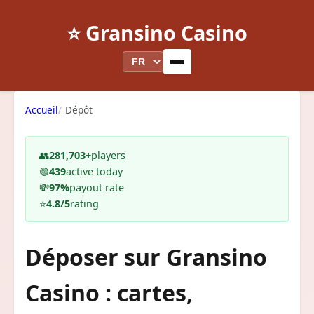
⭐ Gransino Casino
Accueil
Dépôt
👥
281,703+
players
🟢
439
active today
💸
97%
payout rate
⭐
4.8/5
rating
Déposer sur Gransino
Casino : cartes,