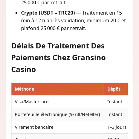
25 000 € par retrait.
Crypto (USDT – TRC20)
— Traitement en 15
min à 12 h après validation, minimum 20 € et
plafond 25 000 € par retrait.
Délais De Traitement Des
Paiements Chez Gransino
Casino
Méthode
Dépôt
R
Visa/Mastercard
Instant
1
Portefeuille électronique (Skrill/Neteller)
Instant
0
Virement bancaire
1–3 jours
3