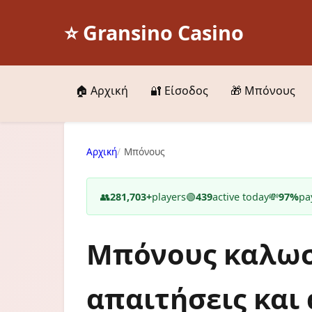
⭐ Gransino Casino
🏠 Αρχική
🔐 Είσοδος
🎁 Μπόνους
Αρχική
Μπόνους
👥
281,703+
players
🟢
439
active today
💸
97%
pa
Μπόνους καλωσο
απαιτήσεις και 