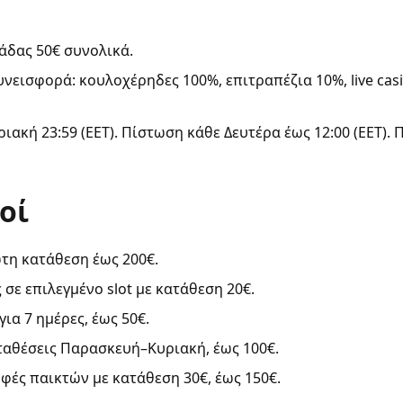
άδας 50€ συνολικά.
υνεισφορά: κουλοχέρηδες 100%, επιτραπέζια 10%, live ca
ακή 23:59 (EET). Πίστωση κάθε Δευτέρα έως 12:00 (EET). 
οί
η κατάθεση έως 200€.
ε επιλεγμένο slot με κατάθεση 20€.
α 7 ημέρες, έως 50€.
αθέσεις Παρασκευή–Κυριακή, έως 100€.
ές παικτών με κατάθεση 30€, έως 150€.