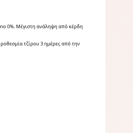
sino 0%. Μέγιστη ανάληψη από κέρδη
Προθεσμία τζίρου 3 ημέρες από την