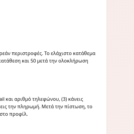
ρεάν περιστροφές. Το ελάχιστο κατάθεμα
 κατάθεση και 50 μετά την ολοκλήρωση
il και αριθμό τηλεφώνου, (3) κάνεις
εις την πληρωμή. Μετά την πίστωση, το
στο προφίλ.