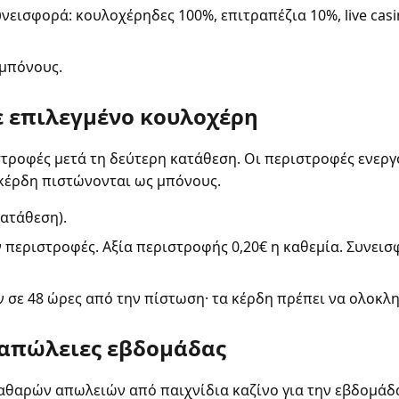
νεισφορά: κουλοχέρηδες 100%, επιτραπέζια 10%, live cas
 μπόνους.
ε επιλεγμένο κουλοχέρη
ιστροφές μετά τη δεύτερη κατάθεση. Οι περιστροφές ενερ
 κέρδη πιστώνονται ως μπόνους.
ατάθεση).
 περιστροφές. Αξία περιστροφής 0,20€ η καθεμία. Συνει
σε 48 ώρες από την πίστωση· τα κέρδη πρέπει να ολοκλη
 απώλειες εβδομάδας
καθαρών απωλειών από παιχνίδια καζίνο για την εβδομάδα