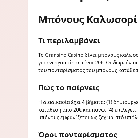
Μπόνους Καλωσορίσ
Τι περιλαμβάνει
Το Gransino Casino δίνει μπόνους καλωσ
για ενεργοποίηση είναι 20€. Οι δωρεάν 
του πονταρίσματος του μπόνους κατάθεσ
Πώς το παίρνεις
Η διαδικασία έχει 4 βήματα: (1) δημιουργ
κατάθεση από 20€ και πάνω, (4) επιλέγε
μπόνους εμφανίζεται ως ξεχωριστό υπόλ
Όροι πονταρίσματος