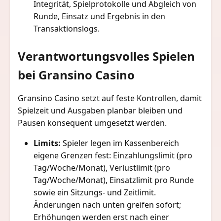
Integrität, Spielprotokolle und Abgleich von
Runde, Einsatz und Ergebnis in den
Transaktionslogs.
Verantwortungsvolles Spielen
bei Gransino Casino
Gransino Casino setzt auf feste Kontrollen, damit
Spielzeit und Ausgaben planbar bleiben und
Pausen konsequent umgesetzt werden.
Limits:
Spieler legen im Kassenbereich
eigene Grenzen fest: Einzahlungslimit (pro
Tag/Woche/Monat), Verlustlimit (pro
Tag/Woche/Monat), Einsatzlimit pro Runde
sowie ein Sitzungs- und Zeitlimit.
Änderungen nach unten greifen sofort;
Erhöhungen werden erst nach einer