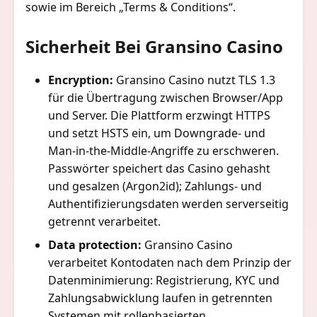
sowie im Bereich „Terms & Conditions“.
Sicherheit Bei Gransino Casino
Encryption:
Gransino Casino nutzt TLS 1.3
für die Übertragung zwischen Browser/App
und Server. Die Plattform erzwingt HTTPS
und setzt HSTS ein, um Downgrade- und
Man-in-the-Middle-Angriffe zu erschweren.
Passwörter speichert das Casino gehasht
und gesalzen (Argon2id); Zahlungs- und
Authentifizierungsdaten werden serverseitig
getrennt verarbeitet.
Data protection:
Gransino Casino
verarbeitet Kontodaten nach dem Prinzip der
Datenminimierung: Registrierung, KYC und
Zahlungsabwicklung laufen in getrennten
Systemen mit rollenbasierten