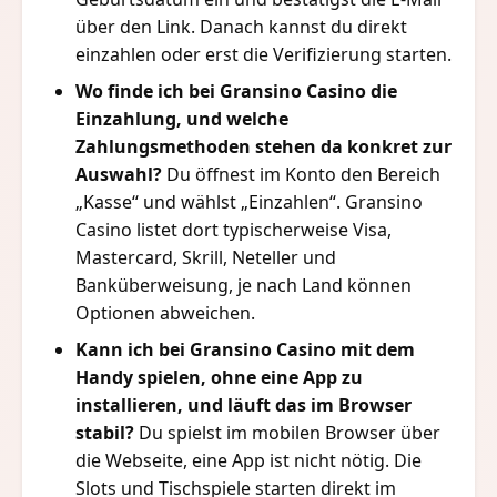
über den Link. Danach kannst du direkt
einzahlen oder erst die Verifizierung starten.
Wo finde ich bei Gransino Casino die
Einzahlung, und welche
Zahlungsmethoden stehen da konkret zur
Auswahl?
Du öffnest im Konto den Bereich
„Kasse“ und wählst „Einzahlen“. Gransino
Casino listet dort typischerweise Visa,
Mastercard, Skrill, Neteller und
Banküberweisung, je nach Land können
Optionen abweichen.
Kann ich bei Gransino Casino mit dem
Handy spielen, ohne eine App zu
installieren, und läuft das im Browser
stabil?
Du spielst im mobilen Browser über
die Webseite, eine App ist nicht nötig. Die
Slots und Tischspiele starten direkt im