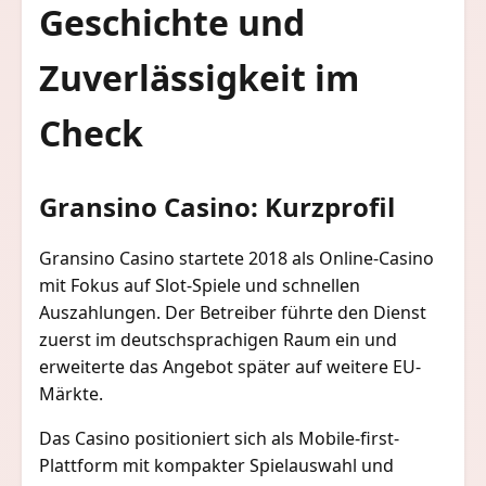
Geschichte und
Zuverlässigkeit im
Check
Gransino Casino: Kurzprofil
Gransino Casino startete 2018 als Online-Casino
mit Fokus auf Slot-Spiele und schnellen
Auszahlungen. Der Betreiber führte den Dienst
zuerst im deutschsprachigen Raum ein und
erweiterte das Angebot später auf weitere EU-
Märkte.
Das Casino positioniert sich als Mobile-first-
Plattform mit kompakter Spielauswahl und