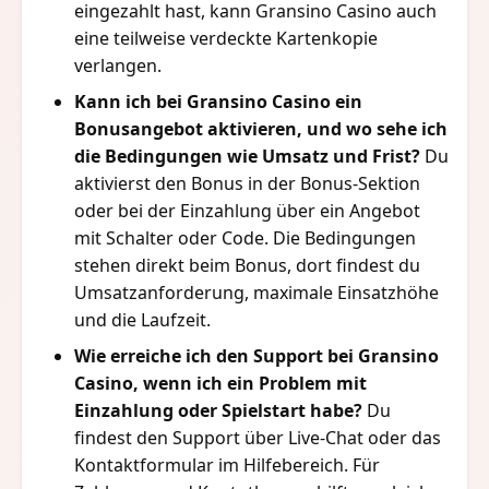
eingezahlt hast, kann Gransino Casino auch
eine teilweise verdeckte Kartenkopie
verlangen.
Kann ich bei Gransino Casino ein
Bonusangebot aktivieren, und wo sehe ich
die Bedingungen wie Umsatz und Frist?
Du
aktivierst den Bonus in der Bonus-Sektion
oder bei der Einzahlung über ein Angebot
mit Schalter oder Code. Die Bedingungen
stehen direkt beim Bonus, dort findest du
Umsatzanforderung, maximale Einsatzhöhe
und die Laufzeit.
Wie erreiche ich den Support bei Gransino
Casino, wenn ich ein Problem mit
Einzahlung oder Spielstart habe?
Du
findest den Support über Live-Chat oder das
Kontaktformular im Hilfebereich. Für