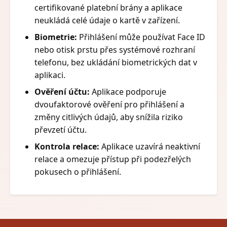
certifikované platební brány a aplikace
neukládá celé údaje o kartě v zařízení.
Biometrie:
Přihlášení může používat Face ID
nebo otisk prstu přes systémové rozhraní
telefonu, bez ukládání biometrických dat v
aplikaci.
Ověření účtu:
Aplikace podporuje
dvoufaktorové ověření pro přihlášení a
změny citlivých údajů, aby snížila riziko
převzetí účtu.
Kontrola relace:
Aplikace uzavírá neaktivní
relace a omezuje přístup při podezřelých
pokusech o přihlášení.