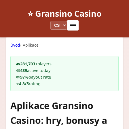
⭐ Gransino Casino
Úvod
Aplikace
👥
281,703+
players
🟢
439
active today
💸
97%
payout rate
⭐
4.8/5
rating
Aplikace Gransino
Casino: hry, bonusy a