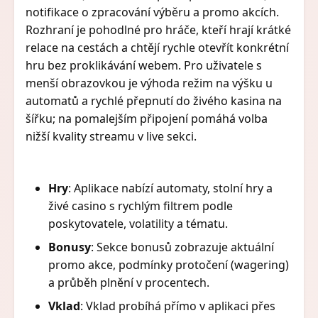
notifikace o zpracování výběru a promo akcích.
Rozhraní je pohodlné pro hráče, kteří hrají krátké
relace na cestách a chtějí rychle otevřít konkrétní
hru bez proklikávání webem. Pro uživatele s
menší obrazovkou je výhoda režim na výšku u
automatů a rychlé přepnutí do živého kasina na
šířku; na pomalejším připojení pomáhá volba
nižší kvality streamu v live sekci.
Hry
: Aplikace nabízí automaty, stolní hry a
živé casino s rychlým filtrem podle
poskytovatele, volatility a tématu.
Bonusy
: Sekce bonusů zobrazuje aktuální
promo akce, podmínky protočení (wagering)
a průběh plnění v procentech.
Vklad
: Vklad probíhá přímo v aplikaci přes