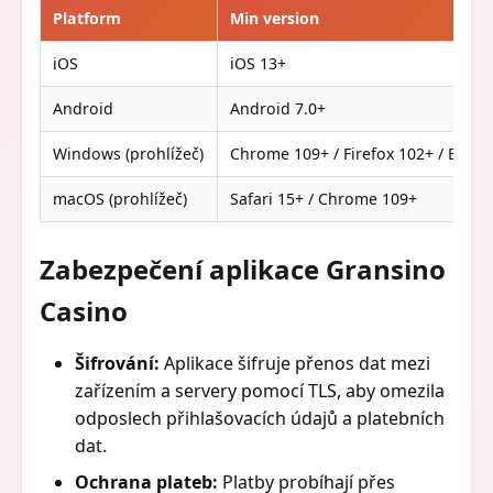
Platform
Min version
iOS
iOS 13+
Android
Android 7.0+
Windows (prohlížeč)
Chrome 109+ / Firefox 102+ / Edge
macOS (prohlížeč)
Safari 15+ / Chrome 109+
Zabezpečení aplikace Gransino
Casino
Šifrování:
Aplikace šifruje přenos dat mezi
zařízením a servery pomocí TLS, aby omezila
odposlech přihlašovacích údajů a platebních
dat.
Ochrana plateb:
Platby probíhají přes